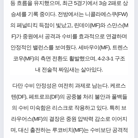
등 흐름을 유지했으며, 최근 5경기에서 3승 2패로 상
승세를 기록 중이다. 전방에서는 니콜라에스쿠(FW)
의 페널티킥 득점이 빛났고, 린데이(MF)와 스만스(M
F)가 중원에서 공격과 수비를 효과적으로 연결하며
안정적인 밸런스를 보여줬다. 세바우이(MF), 트렌스
코우(MF)의 측면 전환도 활발했으며, 4-2-3-1 구조
내 전술적 짜임새는 살아있다.
다만 수비 안정성은 여전히 과제로 남는다. 케르스
텐(DF), 페트로프(DF)의 공중볼 처리 불안과 풀백들
의 수비 미숙함은 리스크로 작용하고 있다. 특히 브
라우어스(MF)의 결장은 중원 압박력 감소로 이어지
며, 대신 출전하는 루코비치(MF)는 수비보단 공격적