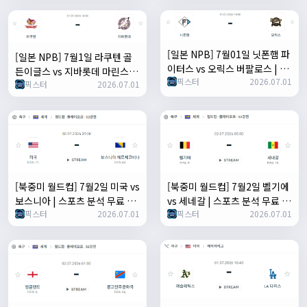
[일본 NPB] 7월01일 닛폰햄 파
[일본 NPB] 7월1일 라쿠텐 골
이터스 vs 오릭스 버팔로스 | 스
든이글스 vs 지바롯데 마린스 |
픽스터
2026.07.01
포츠 분석 무료 중계 토친놈
픽스터
2026.07.01
스포츠 분석 무료 중계 토친놈
[북중미 월드컵] 7월2일 미국 vs
[북중미 월드컵] 7월2일 벨기에
보스니아 | 스포츠 분석 무료 중
vs 세네갈 | 스포츠 분석 무료 중
픽스터
2026.07.01
픽스터
2026.07.01
계 토친놈
계 토친놈