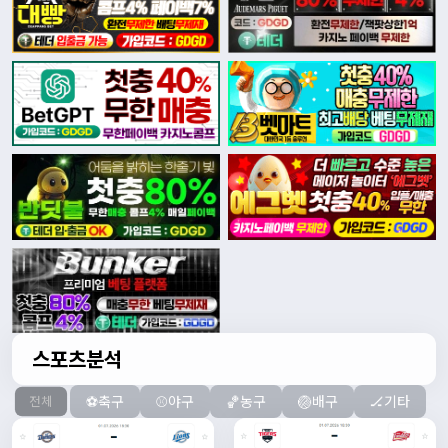
스포츠분석
⚽축구
⚾야구
🏀농구
🏐배구
🏒기타
전체