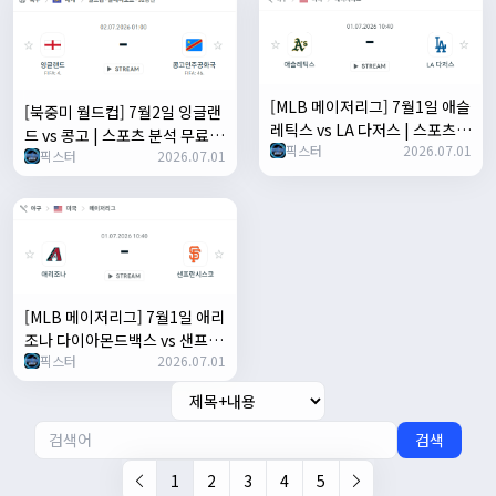
[MLB 메이저리그] 7월1일 애슬
[북중미 월드컵] 7월2일 잉글랜
레틱스 vs LA 다저스 | 스포츠
드 vs 콩고 | 스포츠 분석 무료
픽스터
2026.07.01
분석 무료 중계 토친놈
픽스터
2026.07.01
중계 토친놈
[MLB 메이저리그] 7월1일 애리
조나 다이아몬드백스 vs 샌프란
픽스터
2026.07.01
시스코 자이언츠 | 스포츠 분석
무료 중계 토친놈
검색
1
2
3
4
5