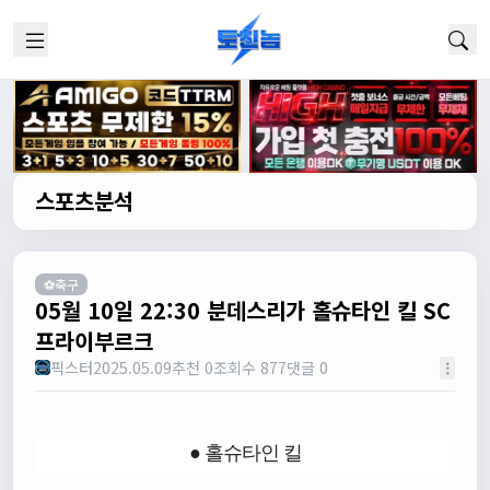
스포츠분석
⚽축구
05월 10일 22:30 분데스리가 홀슈타인 킬 SC
프라이부르크
픽스터
2025.05.09
추천 0
조회수 877
댓글 0
● 홀슈타인 킬