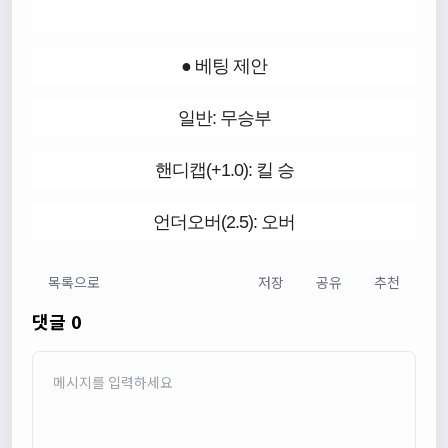
● 베팅 제안
일반: 무승부
핸디캡(+1.0): 킬 승
언더오버(2.5): 오버
목록으로
저장
공유
추천
댓글 0