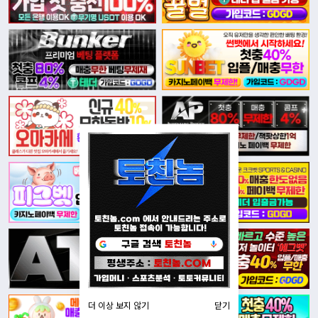
더 이상 보지 않기
닫기