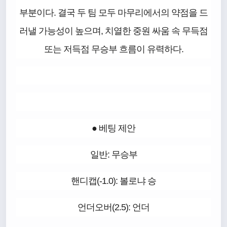
부분이다. 결국 두 팀 모두 마무리에서의 약점을 드
러낼 가능성이 높으며, 치열한 중원 싸움 속 무득점
또는 저득점 무승부 흐름이 유력하다.
● 베팅 제안
일반: 무승부
핸디캡(-1.0): 볼로냐 승
언더오버(2.5): 언더