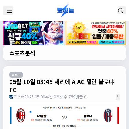
스포츠분석
⚽축구
05월 10일 03:45 세리에 A AC 밀란 볼로냐
FC
픽스터
2025.05.09
추천 0
조회수 789
댓글 0