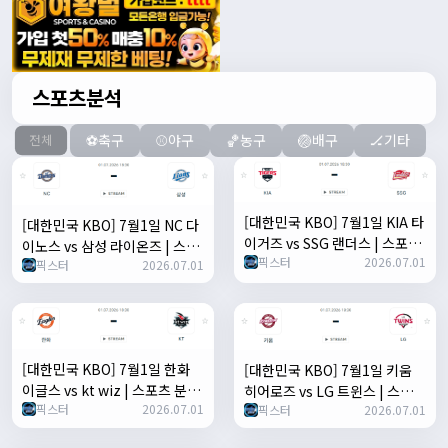
스포츠분석
⚽축구
⚾야구
🏀농구
🏐배구
🏒기타
전체
[대한민국 KBO] 7월1일 KIA 타
[대한민국 KBO] 7월1일 NC 다
이거즈 vs SSG 랜더스 | 스포츠
이노스 vs 삼성 라이온즈 | 스포
픽스터
2026.07.01
분석 무료 중계 토친놈
픽스터
2026.07.01
츠 분석 무료 중계 토친놈
[대한민국 KBO] 7월1일 한화
[대한민국 KBO] 7월1일 키움
이글스 vs kt wiz | 스포츠 분석
히어로즈 vs LG 트윈스 | 스포츠
픽스터
2026.07.01
픽스터
2026.07.01
무료 중계 토친놈
분석 무료 중계 토친놈