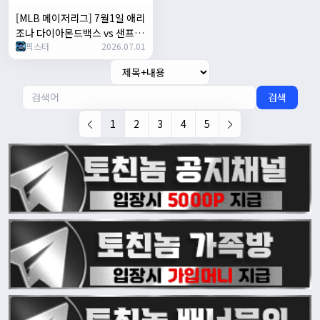
[MLB 메이저리그] 7월1일 애리
조나 다이아몬드백스 vs 샌프란
픽스터
2026.07.01
시스코 자이언츠 | 스포츠 분석
무료 중계 토친놈
검색
1
2
3
4
5