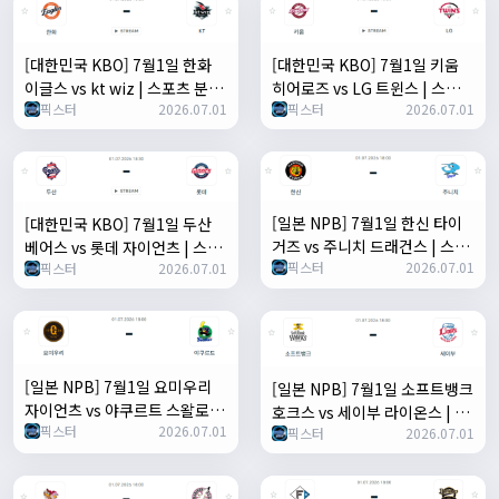
[대한민국 KBO] 7월1일 한화
[대한민국 KBO] 7월1일 키움
이글스 vs kt wiz | 스포츠 분석
히어로즈 vs LG 트윈스 | 스포츠
픽스터
2026.07.01
픽스터
2026.07.01
무료 중계 토친놈
분석 무료 중계 토친놈
[일본 NPB] 7월1일 한신 타이
[대한민국 KBO] 7월1일 두산
거즈 vs 주니치 드래건스 | 스포
베어스 vs 롯데 자이언츠 | 스포
픽스터
2026.07.01
츠 분석 무료 중계 토친놈
픽스터
2026.07.01
츠 분석 무료 중계 토친놈
[일본 NPB] 7월1일 요미우리
[일본 NPB] 7월1일 소프트뱅크
자이언츠 vs 야쿠르트 스왈로즈
호크스 vs 세이부 라이온스 | 스
픽스터
2026.07.01
| 스포츠 분석 무료 중계 토친놈
픽스터
2026.07.01
포츠 분석 무료 중계 토친놈