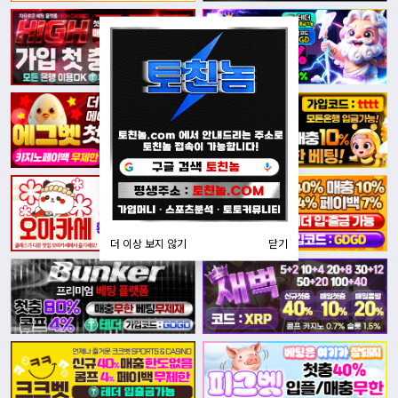
더 이상 보지 않기
닫기