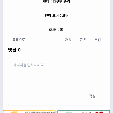
핸디 : 라쿠텐 승리
언더 오버 : 오버
SUM : 홀​
목록으로
저장
공유
추천
댓글 0
작성