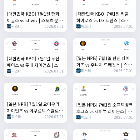
[대한민국 KBO] 7월1일 한화
[대한민국 KBO] 7월1일 키움
이글스 vs kt wiz | 스포츠 분석
히어로즈 vs LG 트윈스 | 스포츠
픽스터
2026.07.01
픽스터
2026.07.01
무료 중계 토친놈
분석 무료 중계 토친놈
[일본 NPB] 7월1일 한신 타이
[대한민국 KBO] 7월1일 두산
거즈 vs 주니치 드래건스 | 스포
베어스 vs 롯데 자이언츠 | 스포
픽스터
2026.07.01
츠 분석 무료 중계 토친놈
픽스터
2026.07.01
츠 분석 무료 중계 토친놈
[일본 NPB] 7월1일 요미우리
[일본 NPB] 7월1일 소프트뱅크
자이언츠 vs 야쿠르트 스왈로즈
호크스 vs 세이부 라이온스 | 스
픽스터
2026.07.01
| 스포츠 분석 무료 중계 토친놈
픽스터
2026.07.01
포츠 분석 무료 중계 토친놈