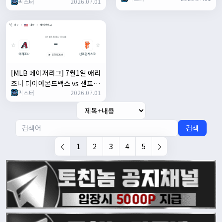
픽스터
2026.07.01
중계 토친놈
[MLB 메이저리그] 7월1일 애리
조나 다이아몬드백스 vs 샌프란
픽스터
2026.07.01
시스코 자이언츠 | 스포츠 분석
무료 중계 토친놈
검색
1
2
3
4
5