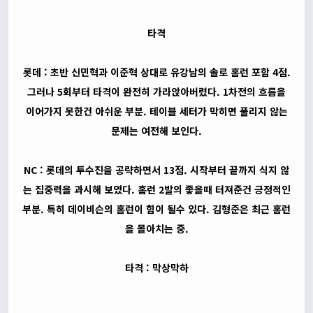
타격
롯데 : 초반 신민혁과 이준혁 상대로 유강남의 솔로 홈런 포함 4점.
그러나 5회부터 타격이 완전히 가라앉아버렸다. 1차전의 흐름을
이어가지 못한건 아쉬운 부분. 테이블 세터가 막히면 풀리지 않는
문제는 여전해 보인다.
NC : 롯데의 투수진을 공략하면서 13점. 시작부터 끝까지 식지 않
는 집중력을 과시해 보였다. 홈런 2발의 좋을때 터져준건 긍정적인
부분. 특히 데이비슨의 홈런이 힘이 될수 있다. 김형준은 최근 홈런
을 몰아치는 중.
타격 : 막상막하