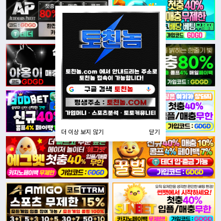
더 이상 보지 않기
닫기