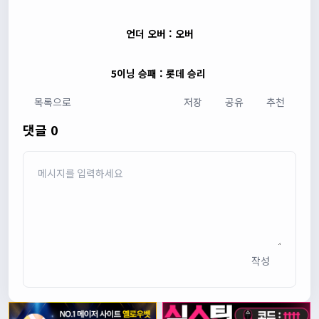
언더 오버 : 오버
5이닝 승패 : 롯데 승리
목록으로
저장
공유
추천
댓글 0
작성