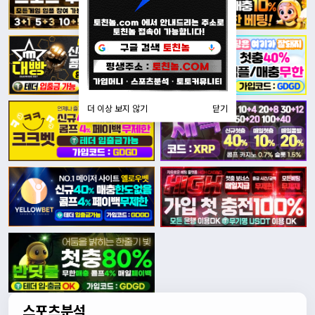
더 이상 보지 않기
닫기
스포츠분석