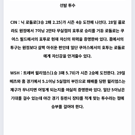
선발 투수
CIN : 닉 로돌로(3승 2패 2.25)가 시즌 4승 도전에 나선다. 28일 콜로
라도 원정에서 7이닝 2안타 무실점의 호투로 승리를 거둔 로돌로는 쿠
어스 필드에서의 호투로 현재 자신의 위력을 증명한바 있다. 홈에서의
투구는 원정보다 살짝 아쉬운 편인데 일단 쿠어스에서의 호투는 로돌로
에게 자신감을 안겨줄수 있다.
WSH : 트레버 윌리엄스(1승 3패 5.70)가 시즌 2승에 도전한다. 29일
메츠와 홈 경기에서 5.1이닝 5실점의 부진으로 패배를 당한 윌리엄스는
제구가 무너지면 어떻게 되는지를 여실히 증명한바 있다. 일단 5이닝은
기대를 걸수 있는데 야간 경기 등판시 장타를 적게 맞는 투수라는 점에
승부를 걸어야 한다.