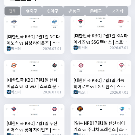
⚽축구
⚾야구
🏀농구
🏐배구
🏒기타
전체
[대한민국 KBO] 7월1일 KIA 타
[대한민국 KBO] 7월1일 NC 다
이거즈 vs SSG 랜더스 | 스포츠
이노스 vs 삼성 라이온즈 | 스포
픽스터
2026.07.01
분석 무료 중계 토친놈
픽스터
2026.07.01
츠 분석 무료 중계 토친놈
[대한민국 KBO] 7월1일 한화
[대한민국 KBO] 7월1일 키움
이글스 vs kt wiz | 스포츠 분석
히어로즈 vs LG 트윈스 | 스포츠
픽스터
2026.07.01
픽스터
2026.07.01
무료 중계 토친놈
분석 무료 중계 토친놈
[일본 NPB] 7월1일 한신 타이
[대한민국 KBO] 7월1일 두산
거즈 vs 주니치 드래건스 | 스포
베어스 vs 롯데 자이언츠 | 스포
픽스터
2026.07.01