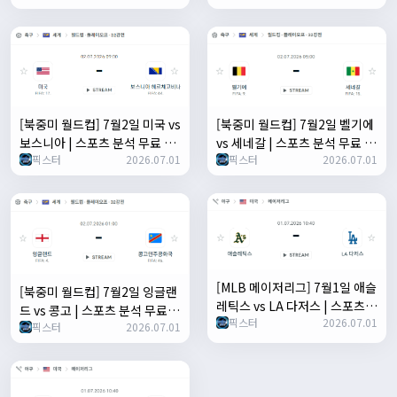
[북중미 월드컵] 7월2일 미국 vs
[북중미 월드컵] 7월2일 벨기에
보스니아 | 스포츠 분석 무료 중
vs 세네갈 | 스포츠 분석 무료 중
픽스터
2026.07.01
픽스터
2026.07.01
계 토친놈
계 토친놈
[MLB 메이저리그] 7월1일 애슬
[북중미 월드컵] 7월2일 잉글랜
레틱스 vs LA 다저스 | 스포츠
드 vs 콩고 | 스포츠 분석 무료
픽스터
2026.07.01
분석 무료 중계 토친놈
픽스터
2026.07.01
중계 토친놈