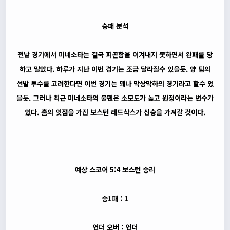
승패 분석
전날 경기에서 미네소타는 결국 피곤함을 이겨내지 못하면서 완패를 당
하고 말았다. 하루가 지난 이번 경기는 조금 달라질수 있을듯. 양 팀의
선발 투수를 고려한다면 이번 경기는 꽤나 막상막하의 경기라고 할수 있
을듯. 그러나 최근 미네소타의 불펜은 소모도가 높고 원정이라는 변수가
있다. 홈의 잇점을 가진 보스턴 레드삭스가 신승을 가져갈 것이다.
예상 스코어 5:4 보스턴 승리
승1패 : 1
언더 오버 : 언더