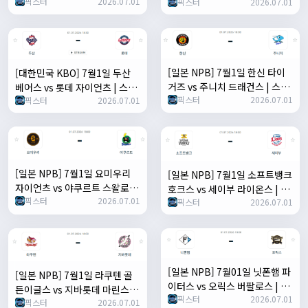
픽스터
2026.07.01
픽스터
2026.07.01
무료 중계 토친놈
분석 무료 중계 토친놈
[일본 NPB] 7월1일 한신 타이
[대한민국 KBO] 7월1일 두산
거즈 vs 주니치 드래건스 | 스포
베어스 vs 롯데 자이언츠 | 스포
픽스터
2026.07.01
츠 분석 무료 중계 토친놈
픽스터
2026.07.01
츠 분석 무료 중계 토친놈
[일본 NPB] 7월1일 요미우리
[일본 NPB] 7월1일 소프트뱅크
자이언츠 vs 야쿠르트 스왈로즈
호크스 vs 세이부 라이온스 | 스
픽스터
2026.07.01
| 스포츠 분석 무료 중계 토친놈
픽스터
2026.07.01
포츠 분석 무료 중계 토친놈
[일본 NPB] 7월01일 닛폰햄 파
[일본 NPB] 7월1일 라쿠텐 골
이터스 vs 오릭스 버팔로스 | 스
든이글스 vs 지바롯데 마린스 |
픽스터
2026.07.01
포츠 분석 무료 중계 토친놈
픽스터
2026.07.01
스포츠 분석 무료 중계 토친놈