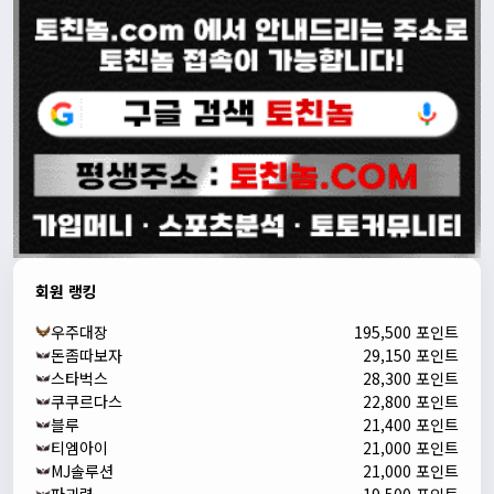
회원 랭킹
우주대장
195,500 포인트
돈좀따보자
29,150 포인트
스타벅스
28,300 포인트
쿠쿠르다스
22,800 포인트
블루
21,400 포인트
티엠아이
21,000 포인트
MJ솔루션
21,000 포인트
파괴력
19,500 포인트