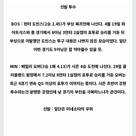
선발 투수
BOS : 헌터 도빈스(2승 2.45)가 부상 복귀전에 나선다. 4월 19일 화
이트삭스와 홈 경기에서 6이닝 3안타 2실점의 호투로 승리를 거둔 뒤
부상으로 이탈했던 도빈스는 투구 내용은 나쁘지 않은 모습이었다. 일단
이번 경기도 5이닝은 잘 막아줄수 있을 듯.
MIN : 베일리 오버(3승 1패 4.13)가 시즌 4승 도전에 나선다. 29일 클
리블랜드 원정에서 7.2이닝 8안타 1실점의 호투로 승리를 거둔 오버는
최근 4경기 연속 QS 이상의 호투가 이어지는 중이다. 시즌 초반이 강한
투수라는건 분명한 강점인데 낮 경기의 부진을 극복하느냐가 관건이다.
선발 : 일단은 미네소타의 우위