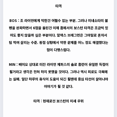
타격
BOS : 조 라이언에게 막힌건 어쩔수 없는 부분. 그러나 미네소타의 불
펜을 완파하면서 6점을 올린건 이제 홈에서의 보스턴 타격은 조금씩 믿
어도 좋지 않을까 싶은 부분이다. 알렉스 브레그먼은 그야말로 혼자서
팀 먹여 살리는 수준. 동점 상황에서 약한 문제를 어느 정도 해결했다는
점이 다행스럽다.
MIN : 베이오 상대로 터진 라이언 제퍼스의 솔로 홈런이 유일한 득점이
될거라고 생각은 전혀 하지 못했을 것이다. 그러나 역시 피로도 극복에
는 실패. 일단 하루의 휴식이 도움이 되긴 될텐데 중심 타선이 살아나야
이야기가 될 것 같다.
타격 : 현재로선 보스턴의 미세 우위