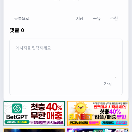
목록으로
저장
공유
추천
댓글 0
작성