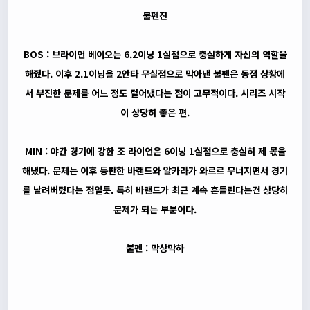
불펜진
BOS : 브라이언 베이오는 6.2이닝 1실점으로 충실하게 자신의 역할을
해줬다. 이후 2.1이닝을 2안타 무실점으로 막아낸 불펜은 동점 상황에
서 부진한 문제를 어느 정도 털어냈다는 점이 고무적이다. 시리즈 시작
이 상당히 좋은 편.
MIN : 야간 경기에 강한 조 라이언은 6이닝 1실점으로 충실히 제 몫을
해냈다. 문제는 이후 등판한 바랜드와 알카라가 와르르 무너지면서 경기
를 날려버렸다는 점일듯. 특히 바랜드가 최근 계속 흔들린다는건 상당히
문제가 되는 부분이다.
불펜 : 막상막하