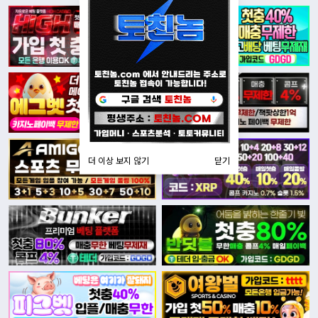
더 이상 보지 않기
닫기