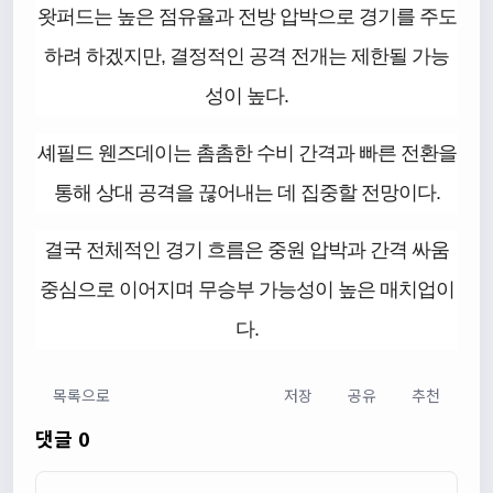
왓퍼드는 높은 점유율과 전방 압박으로 경기를 주도
하려 하겠지만, 결정적인 공격 전개는 제한될 가능
성이 높다.
셰필드 웬즈데이는 촘촘한 수비 간격과 빠른 전환을
통해 상대 공격을 끊어내는 데 집중할 전망이다.
결국 전체적인 경기 흐름은 중원 압박과 간격 싸움
중심으로 이어지며 무승부 가능성이 높은 매치업이
다.
목록으로
저장
공유
추천
댓글 0