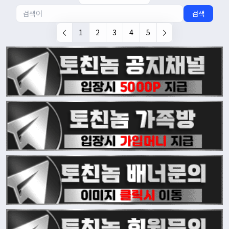
검색
1
2
3
4
5