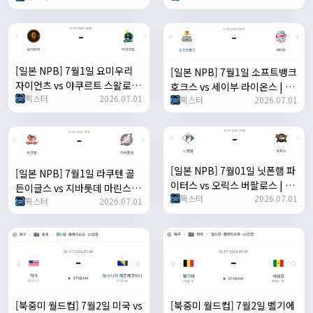
[일본 NPB] 7월1일 요미우리
[일본 NPB] 7월1일 소프트뱅크
자이언츠 vs 야쿠르트 스왈로즈
호크스 vs 세이부 라이온스 | 스
픽스터
2026.07.01
| 스포츠 분석 무료 중계 토친놈
픽스터
2026.07.01
포츠 분석 무료 중계 토친놈
[일본 NPB] 7월01일 닛폰햄 파
[일본 NPB] 7월1일 라쿠텐 골
이터스 vs 오릭스 버팔로스 | 스
든이글스 vs 지바롯데 마린스 |
픽스터
2026.07.01
포츠 분석 무료 중계 토친놈
픽스터
2026.07.01
스포츠 분석 무료 중계 토친놈
[북중미 월드컵] 7월2일 미국 vs
[북중미 월드컵] 7월2일 벨기에