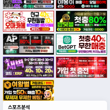
스포츠분석