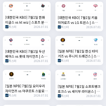
[대한민국 KBO] 7월1일 한화
[대한민국 KBO] 7월1일 키움
이글스 vs kt wiz | 스포츠 분석
히어로즈 vs LG 트윈스 | 스포츠
픽스터
2026.07.01
픽스터
2026.07.01
무료 중계 토친놈
분석 무료 중계 토친놈
[일본 NPB] 7월1일 한신 타이
[대한민국 KBO] 7월1일 두산
거즈 vs 주니치 드래건스 | 스포
베어스 vs 롯데 자이언츠 | 스포
픽스터
2026.07.01
츠 분석 무료 중계 토친놈
픽스터
2026.07.01
츠 분석 무료 중계 토친놈
[일본 NPB] 7월1일 요미우리
[일본 NPB] 7월1일 소프트뱅크
자이언츠 vs 야쿠르트 스왈로즈
호크스 vs 세이부 라이온스 | 스
픽스터
2026.07.01
| 스포츠 분석 무료 중계 토친놈
픽스터
2026.07.01
포츠 분석 무료 중계 토친놈