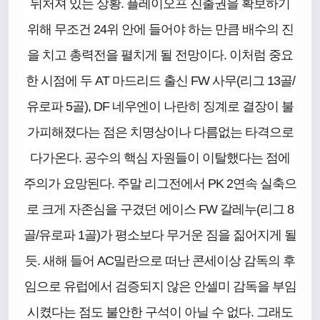
뒤처져 있는 상황. 플레이오프 진출권을 확보하기
위해 무조건 24위 안에 들어야 하는 만큼 배수의 진
을 치고 총력전을 펼치게 될 전망이다. 이처럼 중요
한 시점에 두 AT 마드리드 출신 FW 사무(리그 13골/
유로파 5골), DF 네우엔이 나란히 징계로 결장이 불
가피해졌다는 점은 치명상이나 다름없는 타격으로
다가온다. 공수의 핵심 자원들이 이탈했다는 점에
주의가 요망된다. 주말 리그전에서 PK 2연속 실축으
로 크게 자존심을 구겼던 에이스 FW 갈레누(리그 8
골/유로파 1골)가 평소보다 무거운 짐을 짊어지게 될
듯. 새해 들어 AC밀란으로 떠난 콘세이상 감독의 후
임으로 유럽에서 검증되지 않은 안셀미 감독을 부임
시켰다는 점도 불안한 구석이 아닐 수 없다. 그래도