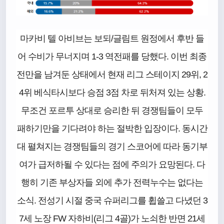
마카비 텔 아비브는 보되/글림트 원정에서 후반 들
어 수비가 무너지며 1-3 역전패를 당했다. 이번 최종
전만을 남겨둔 상태에서 현재 리그 스테이지 29위, 2
4위 베식타시보다 승점 3점 차로 뒤처져 있는 상황.
무조건 포르투 상대로 승리한 뒤 경쟁팀들이 모두
패하기만을 기다려야 하는 절박한 입장이다. 동시간
대 펼쳐지는 경쟁팀들의 경기 스코어에 따라 동기부
여가 급저하될 수 있다는 점에 주의가 요망된다. 다
행히 기존 부상자들 외에 추가 전력누수는 없다는
소식. 전성기 시절 중국 슈퍼리그를 휩쓸고 다녔던 3
7세 노장 FW 자하비(리그 4골)가 노쇠한 반면 21세