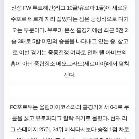
신성 FW 투르헤만(리그 10골/유로파 1골)이 새로운
주포로 빠르게 자리 잡았다는 점은 긍정적으로 다가
오는 부분이다. 유로파 본선 홈경기에선 최근 5전 2
승 3패로 5할 미만의 승률을 나타내고 있는 중. 참고
로 이번 경기는 중동전쟁 여파로 인해 텔 아비브의
홈이 아닌 중립장소 베오그라드(세르비아)에서 펼쳐
진다.
FC포르투는 올림피아코스와의 홈경기에서 0-1로 무
릎을 꿇고 유로파리그 탈락 위기로 몰렸다. 현재 리
그 스테이지 25위, 24위 베식타시보다 승점 1점 차로