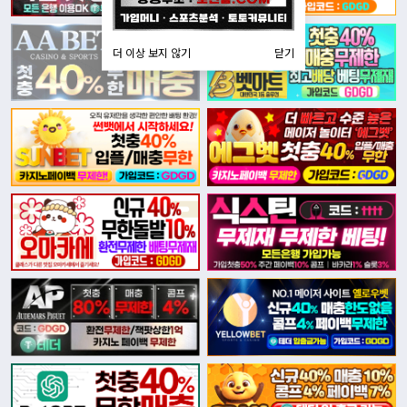
더 이상 보지 않기
닫기