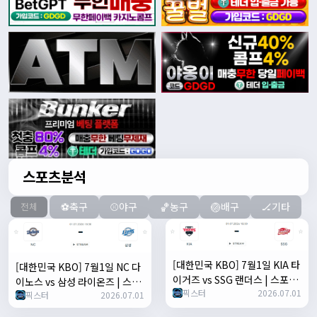
스포츠분석
⚽축구
⚾야구
🏀농구
🏐배구
🏒기타
전체
[대한민국 KBO] 7월1일 KIA 타
[대한민국 KBO] 7월1일 NC 다
이거즈 vs SSG 랜더스 | 스포츠
이노스 vs 삼성 라이온즈 | 스포
픽스터
2026.07.01
분석 무료 중계 토친놈
픽스터
2026.07.01
츠 분석 무료 중계 토친놈