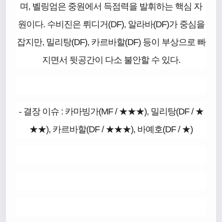
며, 벨링엄은 중원에서 득점력을 발휘하는 핵심 자
원이다. 수비진은 뤼디거(DF), 알라바(DF)가 중심을
잡지만, 밀리탕(DF), 카르바할(DF) 등이 부상으로 빠
지면서 뒷공간이 다소 불안할 수 있다.
- 결장 이슈 : 카마빙가(MF / ★★★), 밀리탕(DF / ★
★★), 카르바할(DF / ★★★), 바예호(DF / ★)