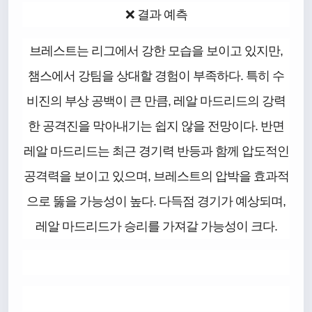
❌ 결과 예측
브레스트는 리그에서 강한 모습을 보이고 있지만,
챔스에서 강팀을 상대할 경험이 부족하다. 특히 수
비진의 부상 공백이 큰 만큼, 레알 마드리드의 강력
한 공격진을 막아내기는 쉽지 않을 전망이다. 반면
레알 마드리드는 최근 경기력 반등과 함께 압도적인
공격력을 보이고 있으며, 브레스트의 압박을 효과적
으로 뚫을 가능성이 높다. 다득점 경기가 예상되며,
레알 마드리드가 승리를 가져갈 가능성이 크다.