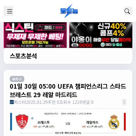
스포츠분석
⚽축구
01일 30일 05:00 UEFA 챔피언스리그 스타드
브레스트 29 레알 마드리드
픽스터
2025.01.29
추천 0
조회수 1219
댓글 0