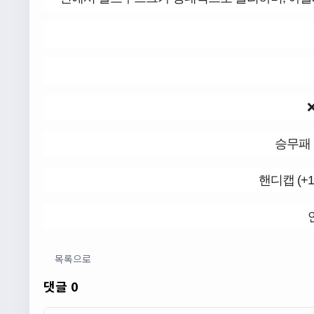
승무패 
핸디캡 (+
목록으로
댓글 0