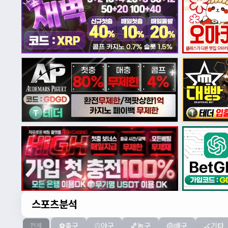
스포츠분석
⚽축구
⚾야구
🏀농구
🏐배구
🏒기타
전체