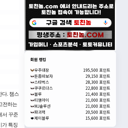
회원 랭킹
우주대장
195,500 포인트
돈좀따보자
29,150 포인트
스타벅스
28,300 포인트
쿠쿠르다스
22,800 포인트
다. 챔스
블루
21,400 포인트
티엠아이
21,000 포인트
 고전하는
MJ솔루션
21,000 포인트
파괴력
20,500 포인트
에서 꾸준
제이블루
15,600 포인트
레이가 특징