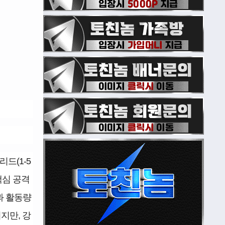
드(1-5
핵심 공격
과 활동량
지만, 강