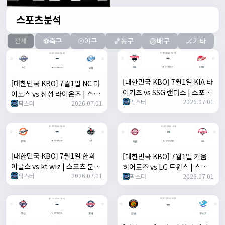
스포츠분석
⚽축구
⚾야구
🏀농구
🏐배구
🏒기타
전체
[대한민국 KBO] 7월1일 KIA 타
[대한민국 KBO] 7월1일 NC 다
이거즈 vs SSG 랜더스 | 스포츠
이노스 vs 삼성 라이온즈 | 스포
픽스터
2026.07.01
분석 무료 중계 토친놈
픽스터
2026.07.01
츠 분석 무료 중계 토친놈
[대한민국 KBO] 7월1일 한화
[대한민국 KBO] 7월1일 키움
이글스 vs kt wiz | 스포츠 분석
히어로즈 vs LG 트윈스 | 스포츠
픽스터
2026.07.01
픽스터
2026.07.01
무료 중계 토친놈
분석 무료 중계 토친놈