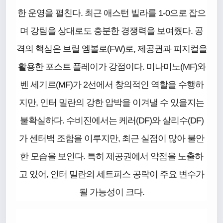
한 운영을 펼친다. 최근 애스턴 빌라를 1-0으로 잡으
며 강팀을 상대로도 충분한 경쟁력을 보여줬다. 공
격의 핵심은 브릴 엠볼로(FW)로, 제공권과 피지컬을
활용한 포스트 플레이가 강점이다. 미나미노(MF)와
벤 세기르(MF)가 2선에서 창의적인 역할을 수행하
지만, 인터 밀란의 강한 압박을 이겨낼 수 있을지는
불확실하다. 수비진에서는 케러(DF)와 살리수(DF)
가 센터백 조합을 이루지만, 최근 실점이 많아 불안
한 모습을 보인다. 특히 제공권에서 약점을 노출하
고 있어, 인터 밀란의 세트피스 공략이 주요 변수가
될 가능성이 크다.