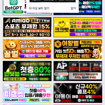
더 이상 보지 않기
닫기