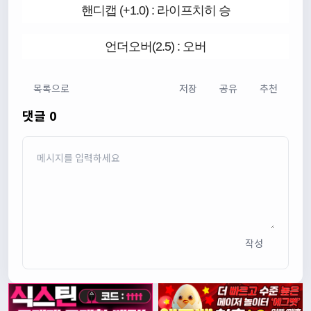
핸디캡 (+1.0) : 라이프치히 승
언더오버(2.5) : 오버
목록으로
저장
공유
추천
댓글 0
작성