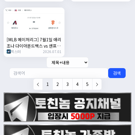
[MLB 메이저리그] 7월1일 애리
조나 다이아몬드백스 vs 샌프란
픽스터
2026.07.01
시스코 자이언츠 | 스포츠 분석
무료 중계 토친놈
검색
1
2
3
4
5