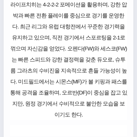
라이프치히는 4-2-2-2 포메이션을 활용하며, 강한 압
박과 빠른 전환 플레이를 중심으로 경기를 운영한
다. 최근 리그와 유럽 대항전에서 꾸준한 경기력을
유지하고 있으며, 직전 경기에서 스포르팅을 2-1로
꺾으며 자신감을 얻었다. 오펜다(FW)와 세스코(FW)
는 빠른 스피드와 강한 결정력을 갖춘 듀오로, 슈투
름 그라츠의 수비진을 지속적으로 흔들 가능성이 높
다. 미드필드에서는 시몬스(MF)가 볼 키핑과 패스를
통해 공격을 조율하며, 오르반(DF)이 중심을 잡고 있
지만, 원정 경기에서 수비적으로 불안한 모습을 보
이기도 한다.