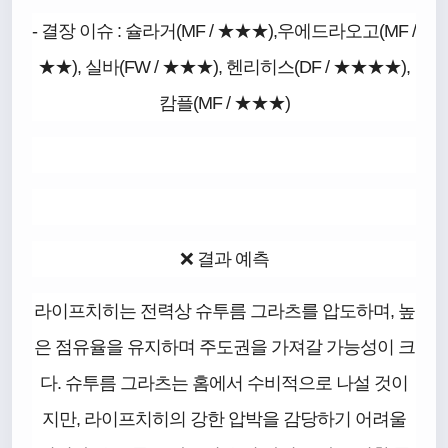
- 결장 이슈 : 슐라거(MF / ★★★),우에드라오고(MF /
★★), 실바(FW / ★★★), 헨리히스(DF / ★★★★),
캄플(MF / ★★★)
❌ 결과 예측
라이프치히는 전력상 슈투름 그라츠를 압도하며, 높
은 점유율을 유지하며 주도권을 가져갈 가능성이 크
다. 슈투름 그라츠는 홈에서 수비적으로 나설 것이
지만, 라이프치히의 강한 압박을 감당하기 어려울