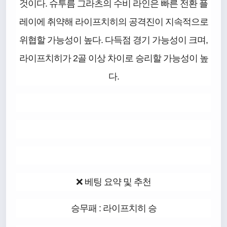
것이다. 슈투름 그라츠의 수비 라인은 빠른 전환 플
레이에 취약해 라이프치히의 공격진이 지속적으로
위협할 가능성이 높다. 다득점 경기 가능성이 크며,
라이프치히가 2골 이상 차이로 승리할 가능성이 높
다.
❌ 베팅 요약 및 추천
승무패 : 라이프치히 승