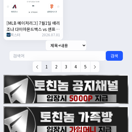
[MLB 메이저리그] 7월1일 애리
조나 다이아몬드백스 vs 샌프란
픽스터
2026.07.01
시스코 자이언츠 | 스포츠 분석
무료 중계 토친놈
검색
1
2
3
4
5