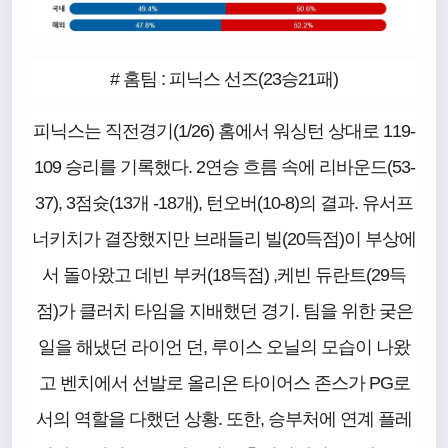
# 홈팀 : 피닉스 선즈(23승21패)
피닉스는 직전경기(1/26) 홈에서 워싱턴 상대로 119-
109 승리를 기록했다. 2연승 흐름 속에 리바운드(53-
37), 3점슛(13개 -18개), 턴오버(10-8)의 결과. 유서프
너키치가 결장했지만 브래들리 빌(20득점)이 부상에
서 돌아왔고 데빈 부커(18득점) ,케빈 듀란트(29득
점)가 클러치 타임을 지배했던 경기. 팀을 위한 궂은
일을 해냈던 라이언 던, 루이스 오닐의 모습이 나왔
고 벤치에서 선발로 올리온 타이어스 존스가 PG로
서의 역할을 다했던 상황. 또한, 승부처에 연계 플레