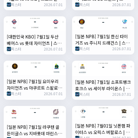
픽스터
2026.07.01
픽스터
2026.07.01
무료 중계 토친놈
분석 무료 중계 토친놈
[일본 NPB] 7월1일 한신 타이
[대한민국 KBO] 7월1일 두산
거즈 vs 주니치 드래건스 | 스포
베어스 vs 롯데 자이언츠 | 스포
픽스터
2026.07.01
츠 분석 무료 중계 토친놈
픽스터
2026.07.01
츠 분석 무료 중계 토친놈
[일본 NPB] 7월1일 요미우리
[일본 NPB] 7월1일 소프트뱅크
자이언츠 vs 야쿠르트 스왈로즈
호크스 vs 세이부 라이온스 | 스
픽스터
2026.07.01
| 스포츠 분석 무료 중계 토친놈
픽스터
2026.07.01
포츠 분석 무료 중계 토친놈
[일본 NPB] 7월01일 닛폰햄 파
[일본 NPB] 7월1일 라쿠텐 골
이터스 vs 오릭스 버팔로스 | 스
든이글스 vs 지바롯데 마린스 |
픽스터
2026.07.01