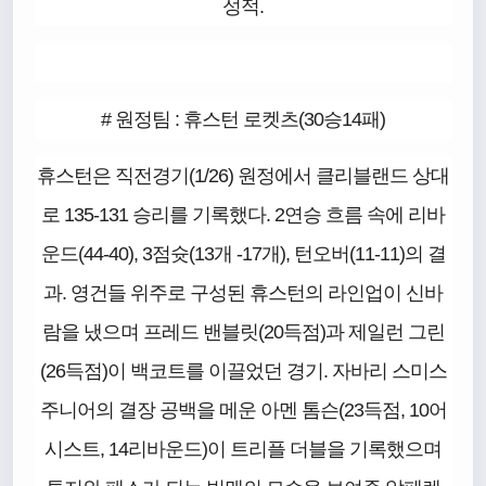
성적.
# 원정팀 : 휴스턴 로켓츠(30승14패)
휴스턴은 직전경기(1/26) 원정에서 클리블랜드 상대
로 135-131 승리를 기록했다. 2연승 흐름 속에 리바
운드(44-40), 3점슛(13개 -17개), 턴오버(11-11)의 결
과. 영건들 위주로 구성된 휴스턴의 라인업이 신바
람을 냈으며 프레드 밴블릿(20득점)과 제일런 그린
(26득점)이 백코트를 이끌었던 경기. 자바리 스미스
주니어의 결장 공백을 메운 아멘 톰슨(23득점, 10어
시스트, 14리바운드)이 트리플 더블을 기록했으며