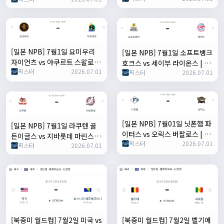
[일본 NPB] 7월1일 요미우리
[일본 NPB] 7월1일 소프트뱅크
자이언츠 vs 야쿠르트 스왈로즈
호크스 vs 세이부 라이온스 | 스
픽스터
2026.07.01
| 스포츠 분석 무료 중계 토친놈
픽스터
2026.07.01
포츠 분석 무료 중계 토친놈
[일본 NPB] 7월01일 닛폰햄 파
[일본 NPB] 7월1일 라쿠텐 골
이터스 vs 오릭스 버팔로스 | 스
든이글스 vs 지바롯데 마린스 |
픽스터
2026.07.01
포츠 분석 무료 중계 토친놈
픽스터
2026.07.01
스포츠 분석 무료 중계 토친놈
[북중미 월드컵] 7월2일 미국 vs
[북중미 월드컵] 7월2일 벨기에