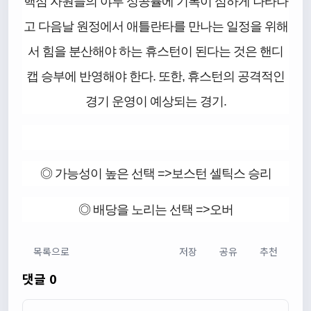
핵심 자원들의 야투 성공률에 기복이 심하게 나타나
고 다음날 원정에서 애틀란타를 만나는 일정을 위해
서 힘을 분산해야 하는 휴스턴이 된다는 것은 핸디
캡 승부에 반영해야 한다. 또한, 휴스턴의 공격적인
경기 운영이 예상되는 경기.
◎ 가능성이 높은 선택 =>보스턴 셀틱스 승리
◎ 배당을 노리는 선택 =>오버
목록으로
저장
공유
추천
댓글 0