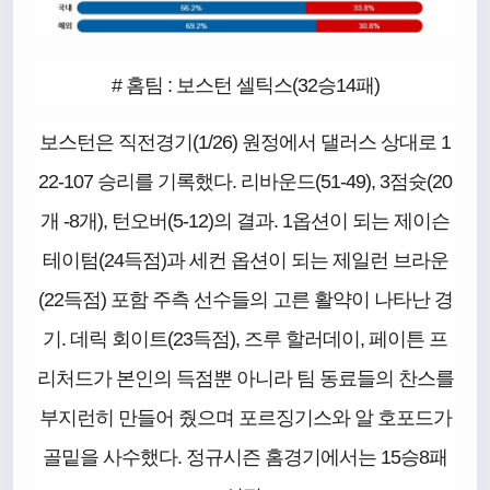
# 홈팀 : 보스턴 셀틱스(32승14패)
보스턴은 직전경기(1/26) 원정에서 댈러스 상대로 1
22-107 승리를 기록했다. 리바운드(51-49), 3점슛(20
개 -8개), 턴오버(5-12)의 결과. 1옵션이 되는 제이슨
테이텀(24득점)과 세컨 옵션이 되는 제일런 브라운
(22득점) 포함 주측 선수들의 고른 활약이 나타난 경
기. 데릭 회이트(23득점), 즈루 할러데이, 페이튼 프
리처드가 본인의 득점뿐 아니라 팀 동료들의 찬스를
부지런히 만들어 줬으며 포르징기스와 알 호포드가
골밑을 사수했다. 정규시즌 홈경기에서는 15승8패