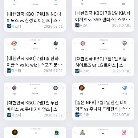
[대한민국 KBO] 7월1일 KIA 타
[대한민국 KBO] 7월1일 NC 다
이거즈 vs SSG 랜더스 | 스포츠
이노스 vs 삼성 라이온즈 | 스포
픽스터
2026.07.01
분석 무료 중계 토친놈
픽스터
2026.07.01
츠 분석 무료 중계 토친놈
[대한민국 KBO] 7월1일 한화
[대한민국 KBO] 7월1일 키움
이글스 vs kt wiz | 스포츠 분석
히어로즈 vs LG 트윈스 | 스포츠
픽스터
2026.07.01
픽스터
2026.07.01
무료 중계 토친놈
분석 무료 중계 토친놈
[일본 NPB] 7월1일 한신 타이
[대한민국 KBO] 7월1일 두산
거즈 vs 주니치 드래건스 | 스포
베어스 vs 롯데 자이언츠 | 스포
픽스터
2026.07.01
츠 분석 무료 중계 토친놈
픽스터
2026.07.01
츠 분석 무료 중계 토친놈