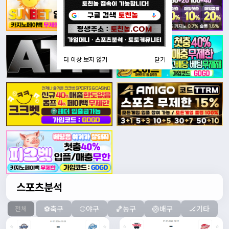
더 이상 보지 않기
닫기
스포츠분석
⚽축구
⚾야구
🏀농구
🏐배구
🏒기타
전체