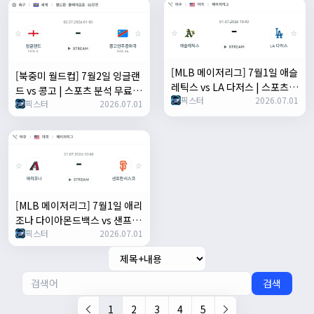
[MLB 메이저리그] 7월1일 애슬
[북중미 월드컵] 7월2일 잉글랜
레틱스 vs LA 다저스 | 스포츠
드 vs 콩고 | 스포츠 분석 무료
픽스터
2026.07.01
분석 무료 중계 토친놈
픽스터
2026.07.01
중계 토친놈
[MLB 메이저리그] 7월1일 애리
조나 다이아몬드백스 vs 샌프란
픽스터
2026.07.01
시스코 자이언츠 | 스포츠 분석
무료 중계 토친놈
검색
1
2
3
4
5