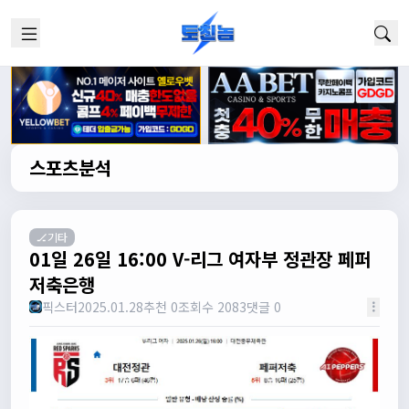
스포츠분석
🏒기타
01일 26일 16:00 V-리그 여자부 정관장 페퍼
저축은행
픽스터
2025.01.28
추천 0
조회수 2083
댓글 0