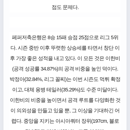
점도 문제다.
페퍼저축은행은 8승 15패 승점 25점으로 리그 5위
다. 시즌 중반 이후 뚜렷한 상승세를 타면서 창단 이
후 가장 좋은 성적을 내고 있다. 이 모든 것은 이한비
(공격 성공률 34.87%)의 공격 비중을 높인 덕이다.
박정아(32.84%, 리그 꼴찌)는 이번 시즌도 먹튀 확정
이고, 대체 용병 테일러(35.29%)도 수준 미달이다.
이한비의 비중을 높이면서 공격 루트를 다양화한 것
이 의외성을 만들고 있을 뿐, 그 이상을 기대하긴 어
렵다. 중앙을 지키는 아시아쿼터 장위(197cm, 블로