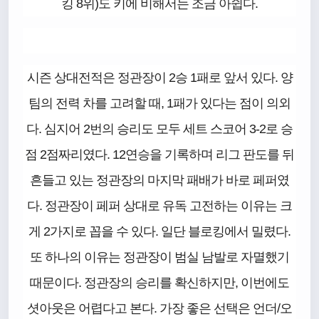
킹 8위)도 키에 비해서는 조금 아쉽다.
시즌 상대전적은 정관장이 2승 1패로 앞서 있다. 양
팀의 전력 차를 고려할 때, 1패가 있다는 점이 의외
다. 심지어 2번의 승리도 모두 세트 스코어 3-2로 승
점 2점짜리였다. 12연승을 기록하며 리그 판도를 뒤
흔들고 있는 정관장의 마지막 패배가 바로 페퍼였
다. 정관장이 페퍼 상대로 유독 고전하는 이유는 크
게 2가지로 꼽을 수 있다. 일단 블로킹에서 밀렸다.
또 하나의 이유는 정관장이 범실 남발로 자멸했기
때문이다. 정관장의 승리를 확신하지만, 이번에도
셧아웃은 어렵다고 본다. 가장 좋은 선택은 언더/오