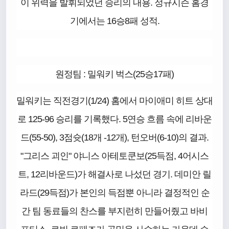
이 위력을 발휘되었던 승리의 내용. 정규시즌 홈경
기에서는 16승8패 성적.
원정팀 : 밀워키 벅스(25승17패)
밀워키는 직전경기(1/24) 홈에서 마이애미 히트 상대
로 125-96 승리를 기록했다. 5연승 흐름 속에 리바운
드(55-50), 3점슛(18개 -12개), 턴오버(6-10)의 결과.
"그리스 괴인" 야니스 아테토쿤보(25득점, 4어시스
트, 12리바운드)가 해결사로 나섰던 경기. 데미안 릴
라드(29득점)가 본인의 득점뿐 아니라 결정적인 순
간 팀 동료들의 찬스를 부지런히 만들어줬고 바비