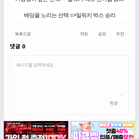
배당을 노리는 선택 =>밀워키 벅스 승리
목록으로
저장
공유
추천
댓글 0
작성