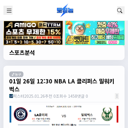
스포츠분석
🏀농구
01일 26일 12:30 NBA LA 클리퍼스 밀워키
벅스
픽스터
2025.01.26
추천 0
조회수 1458
댓글 0