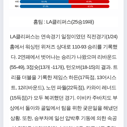
홈팀 : LA클리퍼스(25승19패)
LA클리퍼스는 연속경기 일정이였던 직전경기(1/24)
홈에서 워싱턴 위저즈 상대로 110-93 승리를 기록했
다. 2연패에서 벗어나는 승리가 나왔으며 리바운드
(55-49), 3점슛(13개 -11개), 턴오버(18-15)의 결과. 트
리플 더블을 기록한 제임스 하든(17득점, 13어시스
트, 12리바운드), 노먼 파월(22득점), 카와이 레너드
(15득점)가 모두 복귀했던 경기. 이비카 주바치도 부
상에서 돌아와 골밑에서 팀을 위한 궂은일을 해냈던
상황. 또한, 승부처에 일선 압박후 기동에 의한 속공