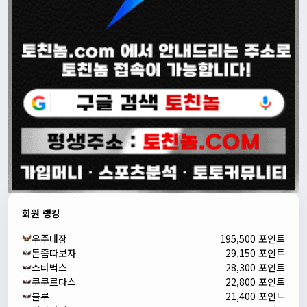
회원 랭킹
우주대장
195,500 포인트
돈좀따보자
29,150 포인트
스타벅스
28,300 포인트
쿠쿠르다스
22,800 포인트
블루
21,400 포인트