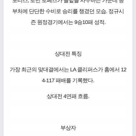
포티스, 로빈 로페즈가 골밑을 사수하는 가운데 승
부처에 단단한 수비로 승리를 챙겼던 모습. 정규시
즌 원정경기에서는 9승10패 성적.
상대전 특징
가장 최근의 맞대결에서는 LA 클리퍼스가 홈에서 12
4-117 패배를 기록했다.
상대전 4연패 흐름.
부상자