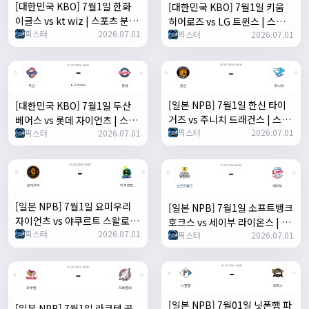
[대한민국 KBO] 7월1일 한화
[대한민국 KBO] 7월1일 키움
이글스 vs kt wiz | 스포츠 분석
히어로즈 vs LG 트윈스 | 스포츠
픽스터
2026.07.01
픽스터
2026.07.01
무료 중계 토친놈
분석 무료 중계 토친놈
[일본 NPB] 7월1일 한신 타이
[대한민국 KBO] 7월1일 두산
거즈 vs 주니치 드래건스 | 스포
베어스 vs 롯데 자이언츠 | 스포
픽스터
2026.07.01
츠 분석 무료 중계 토친놈
픽스터
2026.07.01
츠 분석 무료 중계 토친놈
[일본 NPB] 7월1일 요미우리
[일본 NPB] 7월1일 소프트뱅크
자이언츠 vs 야쿠르트 스왈로즈
호크스 vs 세이부 라이온스 | 스
픽스터
2026.07.01
| 스포츠 분석 무료 중계 토친놈
픽스터
2026.07.01
포츠 분석 무료 중계 토친놈
[일본 NPB] 7월01일 닛폰햄 파
[일본 NPB] 7월1일 라쿠텐 골