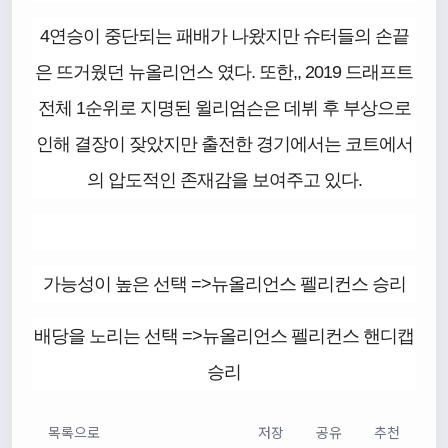
4연승이 중단되는 패배가 나왔지만 슈터들의 손끝
은 뜨거웠던 뉴올리언스 였다. 또한,, 2019 드래프트
전체 1순위로 지명된 윌리엄슨은 데뷔 후 부상으로
인해 결장이 잦았지만 출전한 경기에서는 코트에서
의 압도적인 존재감을 보여주고 있다.
가능성이 높은 선택 =>뉴올리언스 펠리컨스 승리
배당을 노리는 선택 =>뉴올리언스 펠리컨스 핸디캡
승리
목록으로
저장
공유
추천