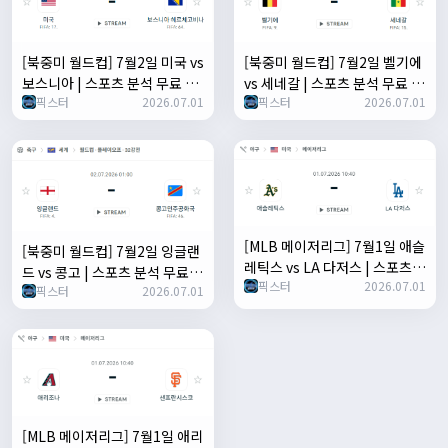
[북중미 월드컵] 7월2일 미국 vs
[북중미 월드컵] 7월2일 벨기에
보스니아 | 스포츠 분석 무료 중
vs 세네갈 | 스포츠 분석 무료 중
픽스터
2026.07.01
픽스터
2026.07.01
계 토친놈
계 토친놈
[MLB 메이저리그] 7월1일 애슬
[북중미 월드컵] 7월2일 잉글랜
레틱스 vs LA 다저스 | 스포츠
드 vs 콩고 | 스포츠 분석 무료
픽스터
2026.07.01
분석 무료 중계 토친놈
픽스터
2026.07.01
중계 토친놈
[MLB 메이저리그] 7월1일 애리