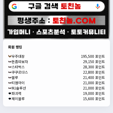
회원 랭킹
우주대장
195,500 포인트
돈좀따보자
29,150 포인트
스타벅스
28,300 포인트
쿠쿠르다스
22,800 포인트
블루
21,400 포인트
티엠아이
21,000 포인트
MJ솔루션
21,000 포인트
파괴력
19,000 포인트
제이블루
15,600 포인트