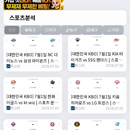
스포츠분석
⚽축구
⚾야구
🏀농구
🏐배구
🏒기타
전체
[대한민국 KBO] 7월1일 KIA 타
[대한민국 KBO] 7월1일 NC 다
이거즈 vs SSG 랜더스 | 스포츠
이노스 vs 삼성 라이온즈 | 스포
픽스터
2026.07.01
분석 무료 중계 토친놈
픽스터
2026.07.01
츠 분석 무료 중계 토친놈
[대한민국 KBO] 7월1일 한화
[대한민국 KBO] 7월1일 키움
이글스 vs kt wiz | 스포츠 분석
히어로즈 vs LG 트윈스 | 스포츠
픽스터
2026.07.01
픽스터
2026.07.01
무료 중계 토친놈
분석 무료 중계 토친놈