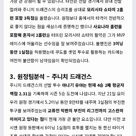
가장 큰 강점이 될 수 있습니다. 타선은 전날 경기에서 상대 선발
멀러와 주니치 드래건스의 승리조를 상대로
모리시타 쇼타의 2홈
런 포함 3득점
을 올렸습니다. 원정보다 홈에서의 타격이 전반적으
로 좋지 않다는 점을 새삼스레 증명하긴 했으나
사요나라 홈런을
포함해 혼자서 2홈런
을 터뜨린 모리시타 쇼타의 활약은 그가 MVP
레이스에 어울리는 선수임을 잘 보여주었습니다. 불펜진은
3이닝
동안 1실점
을 허용했는데 쿠도를 셋업 투수로 활용하는 카드에는
여전히 불안함이 남아있음이 확인되었습니다.
3. 원정팀분석 – 주니치 드래건스
주니치 드래건스의 선발 투수
야나기 유야는 현재 4승 2패 평균자
책점 2.31
을 기록하며 시즌 5승 도전에 나섭니다. 지난 21일 요미
우리 원정 경기에서 5.2이닝 동안 8안타를 내주며 3실점의 부진한
투구를 보여주었는데
교류전 막판의 부진이 리그전까지 고스란히
이어지고 있다는 점
이 현재 가장 큰 불안 요소입니다. 다만 이전 코
시엔 원정 등판에서 6이닝 1실점의 호투를 펼치는 등 한신 타이거