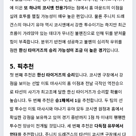
에 이은
또 하나의 코시엔 전용기
라는 점에서 홈 마운드의 이점을
살려 호투를 펼칠 가능성이 매우 높은 편입니다. 물론 주니치 드래
건스의 야나기 유야 역시 코시엔에서 강한 투수이기는 하지만 최근
흐름이 가라앉아 있는 데다가 무너진 불펜진으로 인해 뒤를 받쳐줄
힘이 부족합니다. 분위기 반전에 성공하고 불펜의 심리적 우위를
점한
한신 타이거즈의 승리 가능성이 조금 더 높은 경기
입니다.
5. 픽추천
첫 번째 추천은
한신 타이거즈의 승리
입니다. 코시엔 구장에서 강
점을 보이는 선발 이토 마사시의 홈 이점과 전날 극적인 역전승으
로 타선의 사기가 최고조에 달한 한신 타이거즈가 승리할 확률이
높습니다. 두 번째 추천은
승1패에서 1
을 추천합니다. 두 팀의 선
발 투수인 이토 마사시와 야나기 유야 모두 코시엔 원정과 홈에서
확실한 강점을 보유하고 있어 경기 중반까지 1점 차 이내의 팽팽한
투수전 양상이 전개될 것입니다. 세 번째 추천은
다득점 유무에서
언더
를 추천합니다. 주니치 드래건스의 타선이 코시엔 구장에서 다