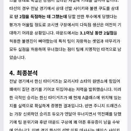
즈를 상대로 확실한 강점이 있다는 사실에 기대를 걸어야 합니다.
타선의 경우 전날 경기에서 상대 선발 사이키와 불펜 쿠도를 상대
로
단 2점을 득점하는 데 그쳤는데
당할 만한 투수에게 당했다는
평가가 어울릴 정도로 코시엔 구장에서의 다득점 생산은 여전히 기
대하기 어려운 상황입니다. 마운드에서는
3.1이닝 동안 2실점
을
허용한 불펜진이 뼈아팠는데 특히 팀이 자랑하는 셋업과 마무리가
모두 실점을 허용하며 무너졌다는 점이 팀에 치명적인 타격으로 남
았습니다.
4. 최종분석
전날 경기에서 한신 타이거즈는 모리시타 쇼타의 원맨쇼에 힘입어
패색이 짙던 경기를 기어코 뒤집어내는 저력을 발휘했습니다. 이러
한 극적인 승리는 한신 타이거즈가 왜 현재 A클래스에 위치해 있는
지를 실력으로 확실하게 증명한 결과입니다. 반면 주니치 드래건스
는 가장 신뢰하던 승리조 듀오가 연달아 무너지면서 역전패를 당했
기에 팀 분위기와 후반 마운드 구상에 꽤 아픈 후유증이 남을 수밖
에 없습니다. 이번 경기 한신의 선발 이토 마사시는 에이스 사이키