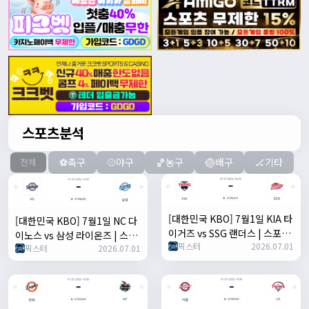
스포츠분석
⚽축구
⚾야구
🏀농구
🏐배구
🏒기타
전체
[대한민국 KBO] 7월1일 KIA 타
[대한민국 KBO] 7월1일 NC 다
이거즈 vs SSG 랜더스 | 스포츠
이노스 vs 삼성 라이온즈 | 스포
픽스터
2026.07.01
분석 무료 중계 토친놈
픽스터
2026.07.01
츠 분석 무료 중계 토친놈