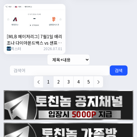
[MLB 메이저리그] 7월1일 애리
조나 다이아몬드백스 vs 샌프란
픽스터
2026.07.01
시스코 자이언츠 | 스포츠 분석
무료 중계 토친놈
검색
1
2
3
4
5