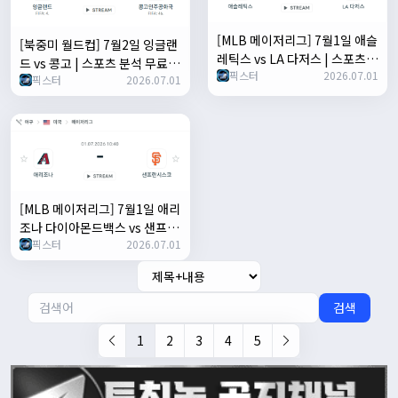
[MLB 메이저리그] 7월1일 애슬
[북중미 월드컵] 7월2일 잉글랜
레틱스 vs LA 다저스 | 스포츠
드 vs 콩고 | 스포츠 분석 무료
픽스터
2026.07.01
분석 무료 중계 토친놈
픽스터
2026.07.01
중계 토친놈
[MLB 메이저리그] 7월1일 애리
조나 다이아몬드백스 vs 샌프란
픽스터
2026.07.01
시스코 자이언츠 | 스포츠 분석
무료 중계 토친놈
검색
1
2
3
4
5