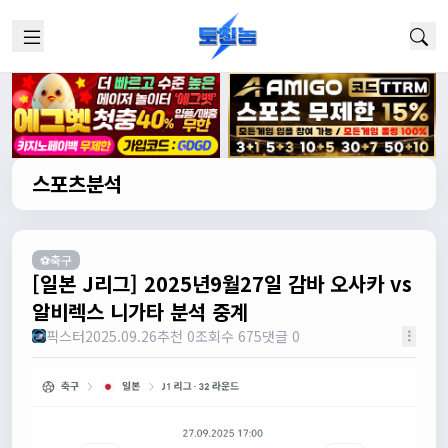
스포츠분석
⚽축구
[일본 J리그] 2025년9월27일 감바 오사카 vs
알비렉스 니가타 분석 중계
픽스터
2025.09.26
추천 0
조회수 675
댓글 0