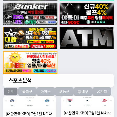
스포츠분석
⚽축구
⚾야구
🏀농구
🏐배구
🏒기타
전체
[대한민국 KBO] 7월1일 KIA 타
[대한민국 KBO] 7월1일 NC 다