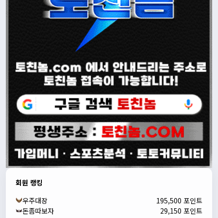
회원 랭킹
우주대장
195,500 포인트
돈좀따보자
29,150 포인트