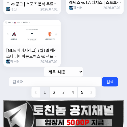
레틱스 vs LA 다저스 | 스포츠
드 vs 콩고 | 스포츠 분석 무료
픽스터
2026.07.01
분석 무료 중계 토친놈
픽스터
2026.07.01
중계 토친놈
[MLB 메이저리그] 7월1일 애리
조나 다이아몬드백스 vs 샌프란
픽스터
2026.07.01
시스코 자이언츠 | 스포츠 분석
무료 중계 토친놈
검색
1
2
3
4
5