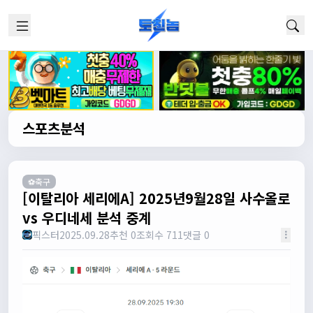
스포츠분석
⚽축구
[이탈리아 세리에A] 2025년9월28일 사수올로
vs 우디네세 분석 중계
픽스터
2025.09.28
추천 0
조회수 711
댓글 0