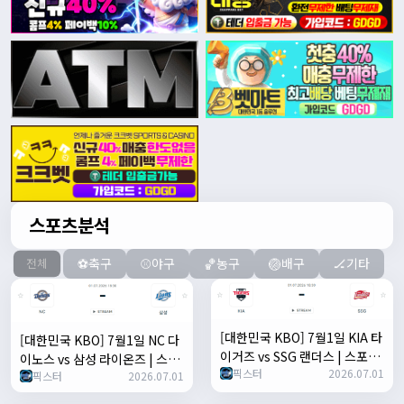
스포츠분석
⚽축구
⚾야구
🏀농구
🏐배구
🏒기타
전체
[대한민국 KBO] 7월1일 KIA 타
[대한민국 KBO] 7월1일 NC 다
이거즈 vs SSG 랜더스 | 스포츠
이노스 vs 삼성 라이온즈 | 스포
픽스터
2026.07.01
분석 무료 중계 토친놈
픽스터
2026.07.01
츠 분석 무료 중계 토친놈