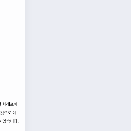
탈
체레포베
 것으로 예
 있습니다.