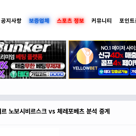
공지사항
보증업체
스포츠 정보
커뮤니티
포인트
시비르 노보시비르스크 vs 체레포베츠 분석 중계