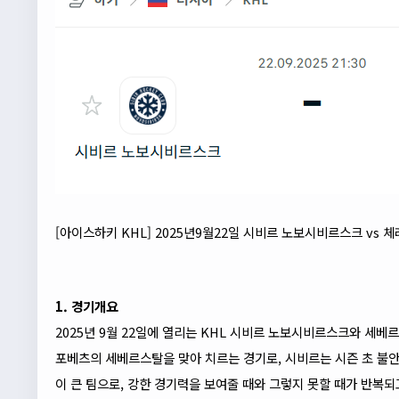
[아이스하키 KHL] 2025년9월22일 시비르 노보시비르스크 vs 
1. 경기개요
2025년 9월 22일에 열리는 KHL 시비르 노보시비르스크와 세베
포베츠
의 세베르스탈을 맞아 치르는 경기로, 시비르는 시즌 초 불
이 큰 팀으로, 강한 경기력을 보여줄 때와 그렇지 못할 때가 반복되