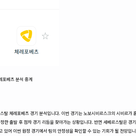
체레포베츠 분석 중계
르스탈
체레포베츠
경기 분석입니다. 이번 경기는 노보시비르스크의 시비르가 
안정한 출발 후 점차 경기 리듬을 찾아가는 상황입니다. 반면 세베르스탈은 경
고 있어 이번 원정 경기에서 팀의 안정성을 확인할 수 있는 기회가 될 전망입니