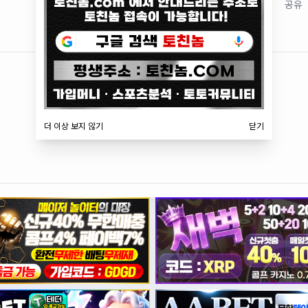
저장
공유
더 이상 보지 않기
닫기