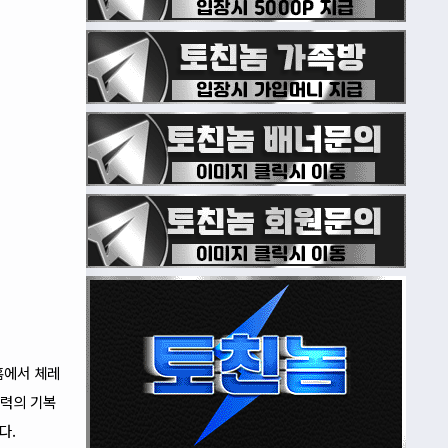
홈에서
체레
기력의 기복
다.