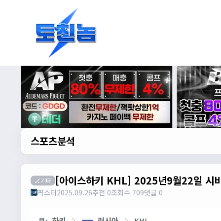
스포츠분석
[아이스하키 KHL] 2025년9월22일 
🏒기타
픽스터
2025.09.26
추천 0
조회수 709
댓글 0