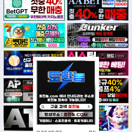
더 이상 보지 않기
닫기