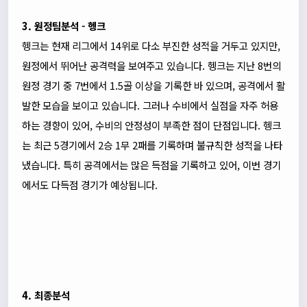
3. 원정팀분석 - 헹크
헹크는 현재 리그에서 14위로 다소 부진한 성적을 거두고 있지만,
원정에서 뛰어난 공격력을 보여주고 있습니다. 헹크는 지난 8번의
원정 경기 중 7번에서 1.5골 이상을 기록한 바 있으며, 공격에서 활
발한 모습을 보이고 있습니다. 그러나 수비에서 실점을 자주 허용
하는 경향이 있어, 수비의 안정성이 부족한 점이 단점입니다. 헹크
는 최근 5경기에서 2승 1무 2패를 기록하며 불규칙한 성적을 나타
냈습니다. 특히 공격에서는 많은 득점을 기록하고 있어, 이번 경기
에서도 다득점 경기가 예상됩니다.
4. 최종분석