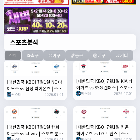
스포츠분석
⚽축구
⚾야구
🏀농구
🏐배구
🏒기타
전체
[대한민국 KBO] 7월1일 KIA 타
[대한민국 KBO] 7월1일 NC 다
이거즈 vs SSG 랜더스 | 스포츠
이노스 vs 삼성 라이온즈 | 스포
픽스터
2026.07.01
분석 무료 중계 토친놈
픽스터
2026.07.01
츠 분석 무료 중계 토친놈
[대한민국 KBO] 7월1일 한화
[대한민국 KBO] 7월1일 키움
이글스 vs kt wiz | 스포츠 분석
히어로즈 vs LG 트윈스 | 스포츠
픽스터
2026.07.01
픽스터
2026.07.01