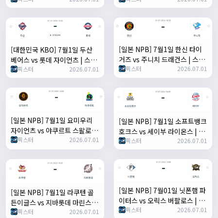
무료 중계 토친놈
분석 무료 중계 토친놈
[일본 NPB] 7월1일 한신 타이
[대한민국 KBO] 7월1일 두산
거즈 vs 주니치 드래건스 | 스포
베어스 vs 롯데 자이언츠 | 스포
픽스터
2026.07.01
츠 분석 무료 중계 토친놈
픽스터
2026.07.01
츠 분석 무료 중계 토친놈
[일본 NPB] 7월1일 요미우리
[일본 NPB] 7월1일 소프트뱅크
자이언츠 vs 야쿠르트 스왈로즈
호크스 vs 세이부 라이온스 | 스
픽스터
2026.07.01
| 스포츠 분석 무료 중계 토친놈
픽스터
2026.07.01
포츠 분석 무료 중계 토친놈
[일본 NPB] 7월01일 닛폰햄 파
[일본 NPB] 7월1일 라쿠텐 골
이터스 vs 오릭스 버팔로스 | 스
든이글스 vs 지바롯데 마린스 |
픽스터
2026.07.01
포츠 분석 무료 중계 토친놈
픽스터
2026.07.01
스포츠 분석 무료 중계 토친놈