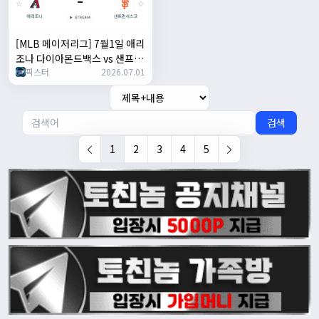
[MLB 메이저리그] 7월1일 애리
조나 다이아몬드백스 vs 샌프란
픽스터
2026.07.01
시스코 자이언츠 | 스포츠 분석
무료 중계 토친놈
검색
1
2
3
4
5