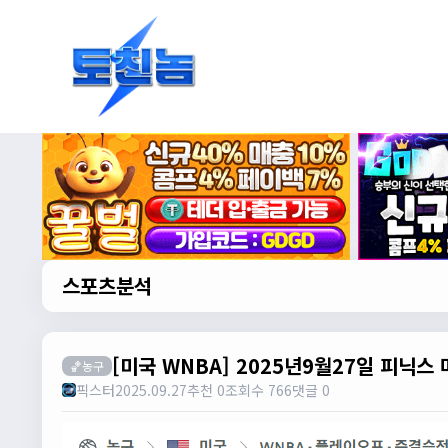
스포츠분석
[미국 WNBA] 2025년9월27일 피닉스
🏀농구
픽스터
2025.09.27
추천 0
조회수 766
댓글 0