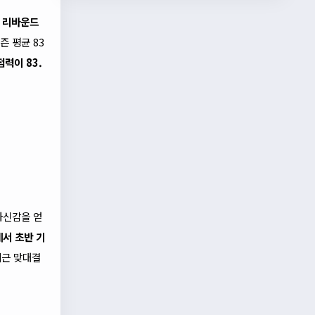
와 리바운드
즌 평균 83
점력이 83.
자신감을 얻
서 초반 기
최근 맞대결