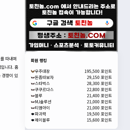
리를 따내며
회원 랭킹
점입니다. 홈
우주대장
195,500 포인트
 경향이 있
돈좀따보자
29,150 포인트
스타벅스
28,300 포인트
쿠쿠르다스
22,800 포인트
블루
21,400 포인트
MJ솔루션
21,000 포인트
티엠아이
21,000 포인트
파괴력
19,500 포인트
제이블루
15,600 포인트