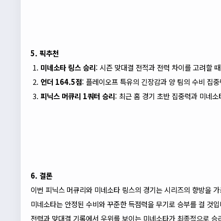
5. 픽추천
미네소타
링스
승리
: 시즌 맞대결 전적과 전력 차이를 고려할 
언더 164.5점
: 플레이오프 특유의 긴장감과 양 팀의 수비 집
피닉스 머큐리 1쿼터 승리
: 최근 홈 경기 초반 집중력과 미네
6. 결론
이번 피닉스 머큐리와 미네소타
링스
의 경기는 시리즈의 향방을 가
미네소타는 안정된 수비와 꾸준한 득점력을 무기로 승부를 걸 것입니
전력과 맞대결 기록에서 우위를 보이는 미네소타가 최종적으로 승리