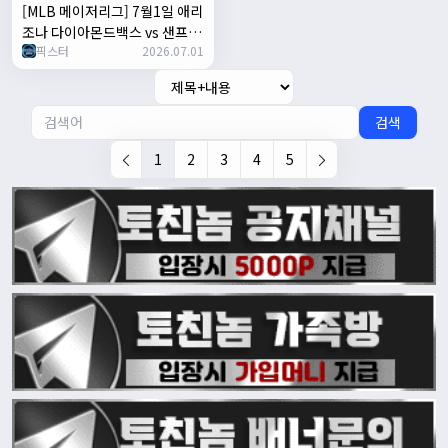
[MLB 메이저리그] 7월1일 애리
조나 다이아몬드백스 vs 샌프란
픽스터
2026.07.01
시스코 자이언츠 | 스포츠 분석
무료 중계 토친놈
검색
1
2
3
4
5