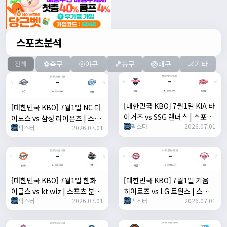
스포츠분석
⚽축구
⚾야구
🏀농구
🏐배구
🏒기타
전체
[대한민국 KBO] 7월1일 KIA 타
[대한민국 KBO] 7월1일 NC 다
이거즈 vs SSG 랜더스 | 스포츠
이노스 vs 삼성 라이온즈 | 스포
픽스터
2026.07.01
분석 무료 중계 토친놈
픽스터
2026.07.01
츠 분석 무료 중계 토친놈
[대한민국 KBO] 7월1일 한화
[대한민국 KBO] 7월1일 키움
이글스 vs kt wiz | 스포츠 분석
히어로즈 vs LG 트윈스 | 스포츠
픽스터
2026.07.01
픽스터
2026.07.01
무료 중계 토친놈
분석 무료 중계 토친놈