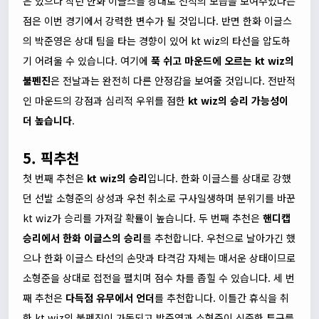
은 있으나 작년 한화 이글스를 상대로 천적의 모습을 보여주었다는
점은 이번 경기에서 강력한 변수가 될 것입니다. 반면 한화 이글스
의 박준영은 상대 팀을 타는 경향이 있어 kt wiz의 타선을 압도하
기 어려울 수 있습니다. 여기에
푹 쉬고 마운드에 오르는 kt wiz의
불펜진
은 전날과는 완전히 다른 안정감을 보여줄 것입니다. 전반적
인 마운드의 강점과 심리적 우위를 점한
kt wiz의 승리 가능성이
더 높습니다
.
5. 픽추천
첫 번째 추천은
kt wiz의 승리
입니다. 한화 이글스를 상대로 강했
던 선발 소형준의 상성과 우천 취소로 구사일생하며 분위기를 바꾼
kt wiz가 승리를 가져갈 확률이 높습니다. 두 번째 추천은
핸디캡
승리에서 한화 이글스의 승리
를 추천합니다. 우천으로 날아가긴 했
으나 한화 이글스 타선의 손맛과 타격감 자체는 매서운 상태이므로
소형준을 상대로 접전을 펼치며 점수 차를 좁힐 수 있습니다. 세 번
째 추천은
다득점 유무에서 언더
를 추천합니다. 이틀간 휴식을 취
한 kt wiz의 불펜진이 가동되고 박준영과 소형준이 신중한 투구를