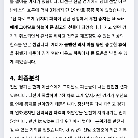
를 걸어볼 여지가 있습니다. 타선은 전날 경기에서 상대 선발 에르
난데스의 호투에 막혀 3회까지 단 1안타로 꽁꽁 묶여 있었습니다.
7점 차로 크게 뒤지며 패색이 짙던 상황에서
우천 중지는 kt wiz
에게 그야말로 하늘이 준 최고의 선물
이 되었습니다. 지고 있던 경
기가 취소되면서 휴식을 취하고 전력을 재조정할 수 있는 최상의
찬스를 얻은 셈입니다. 게다가
불펜진 역시 이틀 동안 충분한 휴식
을 취했기 때문에 경기 후반 마운드 싸움에서 큰 도움을 받을 수 있
게 되었습니다.
4. 최종분석
전날 경기는 한화 이글스에게 그야말로 피눈물이 나는 잔인한 결과
였습니다. 타선이 폭발하며 7점 차로 크게 앞서가던 경기가 우천으
로 인해 통째로 날아갔기 때문입니다. 정신력을 다시 다잡고 경기
에 임하겠지만 심리적인 타격과 허탈감을 완전히 지워내기는 쉽지
않습니다. 반면 kt wiz는 패배 위기에서 벗어나 분위기를 반전시
킬 수 있는 기회를 잡았습니다. kt wiz의 선발 소형준이 최근 기복