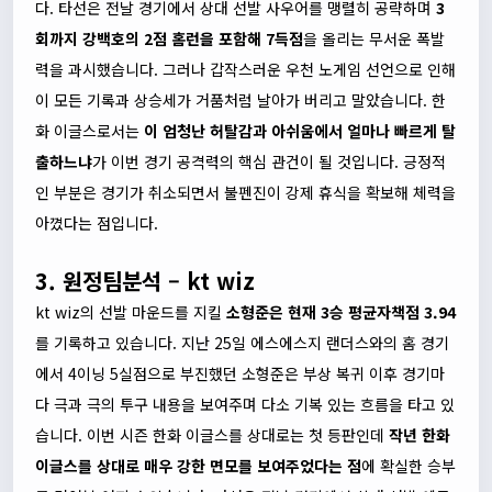
다. 타선은 전날 경기에서 상대 선발 사우어를 맹렬히 공략하며
3
회까지 강백호의 2점 홈런을 포함해 7득점
을 올리는 무서운 폭발
력을 과시했습니다. 그러나 갑작스러운 우천 노게임 선언으로 인해
이 모든 기록과 상승세가 거품처럼 날아가 버리고 말았습니다. 한
화 이글스로서는
이 엄청난 허탈감과 아쉬움에서 얼마나 빠르게 탈
출하느냐
가 이번 경기 공격력의 핵심 관건이 될 것입니다. 긍정적
인 부분은 경기가 취소되면서 불펜진이 강제 휴식을 확보해 체력을
아꼈다는 점입니다.
3. 원정팀분석 – kt wiz
kt wiz의 선발 마운드를 지킬
소형준은 현재 3승 평균자책점 3.94
를 기록하고 있습니다. 지난 25일 에스에스지 랜더스와의 홈 경기
에서 4이닝 5실점으로 부진했던 소형준은 부상 복귀 이후 경기마
다 극과 극의 투구 내용을 보여주며 다소 기복 있는 흐름을 타고 있
습니다. 이번 시즌 한화 이글스를 상대로는 첫 등판인데
작년 한화
이글스를 상대로 매우 강한 면모를 보여주었다는 점
에 확실한 승부