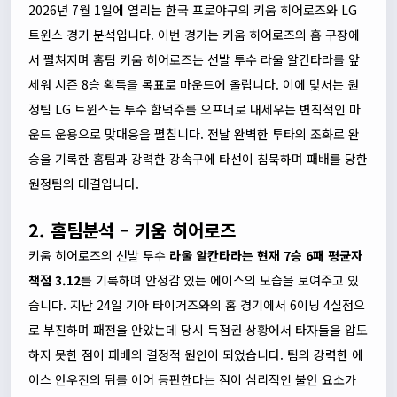
2026년 7월 1일에 열리는 한국 프로야구의 키움 히어로즈와 LG
트윈스 경기 분석입니다. 이번 경기는 키움 히어로즈의 홈 구장에
서 펼쳐지며 홈팀 키움 히어로즈는 선발 투수 라울 알칸타라를 앞
세워 시즌 8승 획득을 목표로 마운드에 올립니다. 이에 맞서는 원
정팀 LG 트윈스는 투수 함덕주를 오프너로 내세우는 변칙적인 마
운드 운용으로 맞대응을 펼칩니다. 전날 완벽한 투타의 조화로 완
승을 기록한 홈팀과 강력한 강속구에 타선이 침묵하며 패배를 당한
원정팀의 대결입니다.
2. 홈팀분석 – 키움 히어로즈
키움 히어로즈의 선발 투수
라울 알칸타라는 현재 7승 6패 평균자
책점 3.12
를 기록하며 안정감 있는 에이스의 모습을 보여주고 있
습니다. 지난 24일 기아 타이거즈와의 홈 경기에서 6이닝 4실점으
로 부진하며 패전을 안았는데 당시 득점권 상황에서 타자들을 압도
하지 못한 점이 패배의 결정적 원인이 되었습니다. 팀의 강력한 에
이스 안우진의 뒤를 이어 등판한다는 점이 심리적인 불안 요소가