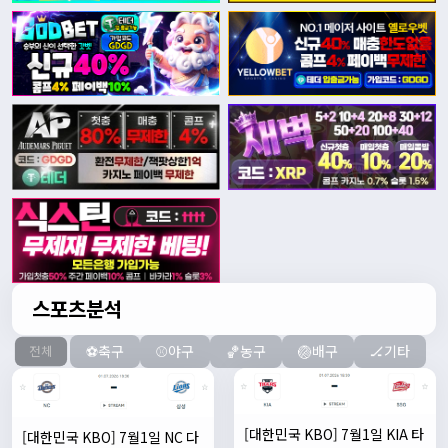
스포츠분석
⚽축구
⚾야구
🏀농구
🏐배구
🏒기타
전체
[대한민국 KBO] 7월1일 KIA 타
[대한민국 KBO] 7월1일 NC 다