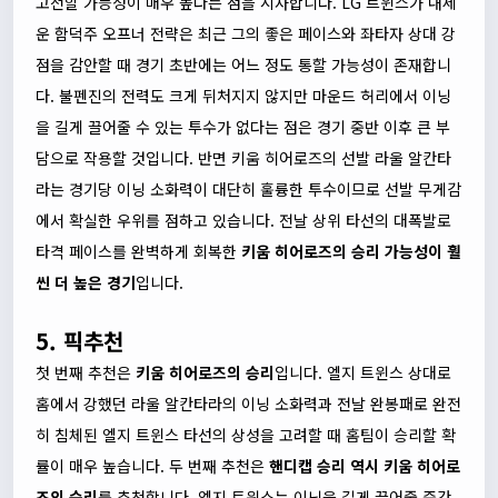
고전할 가능성이 매우 높다는 점을 시사합니다. LG 트윈스가 내세
운 함덕주 오프너 전략은 최근 그의 좋은 페이스와 좌타자 상대 강
점을 감안할 때 경기 초반에는 어느 정도 통할 가능성이 존재합니
다. 불펜진의 전력도 크게 뒤처지지 않지만 마운드 허리에서 이닝
을 길게 끌어줄 수 있는 투수가 없다는 점은 경기 중반 이후 큰 부
담으로 작용할 것입니다. 반면 키움 히어로즈의 선발 라울 알칸타
라는 경기당 이닝 소화력이 대단히 훌륭한 투수이므로 선발 무게감
에서 확실한 우위를 점하고 있습니다. 전날 상위 타선의 대폭발로
타격 페이스를 완벽하게 회복한
키움 히어로즈의 승리 가능성이 훨
씬 더 높은 경기
입니다.
5. 픽추천
첫 번째 추천은
키움 히어로즈의 승리
입니다. 엘지 트윈스 상대로
홈에서 강했던 라울 알칸타라의 이닝 소화력과 전날 완봉패로 완전
히 침체된 엘지 트윈스 타선의 상성을 고려할 때 홈팀이 승리할 확
률이 매우 높습니다. 두 번째 추천은
핸디캡 승리 역시 키움 히어로
즈의 승리
를 추천합니다. 엘지 트윈스는 이닝을 길게 끌어줄 중간