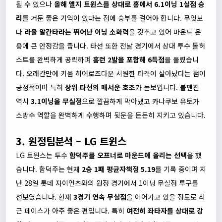
될 수 있으나
올해 엘지 트윈스를 상대로 홈에서 6.1이닝 1실점 승
리
를 거둔 좋은 기억이 있다는 점에 승부를 걸어야 합니다. 무엇보
다
라울 알칸타라는 뛰어난 이닝 소화력
을 갖추고 있어 마운드 운
용에 큰 안정감을 줍니다. 타선 또한 전날 경기에서 상대 투수 톨허
스트를 완벽하게 공략하며
홈런 2발을 포함해 6득점
을 올렸습니
다. 오래간만에 키움 히어로즈다운 시원한 타격이 살아났다는 점이
긍정적이며 특히
상위 타선의 매서운 호조
가 돋보입니다. 불펜진
역시
3.1이닝을 무실점
으로 깔끔하게 막아냈고 카나쿠보 유토가
소방수 역할을 완벽하게 수행하며 뒷문을 든든히 지키고 있습니다.
3. 원정팀분석 – LG 트윈스
LG 트윈스는 투수
함덕주를 오프너로 마운드에 올리는 선택
을 했
습니다. 함덕주는 현재
2승 1패 평균자책점 5.19
를 기록 중이며 지
난 28일 롯데 자이언츠와의 원정 경기에서 1이닝 무실점 투구를
선보였습니다. 현재
3경기 연속 무실점
을 이어가고 있을 정도로 최
근 페이스가 아주 좋은 편입니다. 특히
여전히 좌타자를 상대로 강