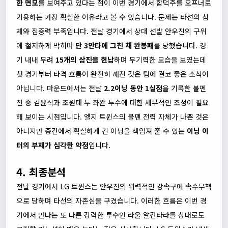
한 면모
를 보여주고 있다는 점이 이번 경기에서 함덕주를 오프너로
기용하는 가장 확실한 이유라고 볼 수 있습니다. 문제는 타선의 침
체와 집중력 부족입니다. 전날 경기에서 상대 선발 안우진의 구위
에 철저하게 막히며
단 3안타에 그친 채 완봉패
를 당했습니다. 경
기 내내 무려
15개의 삼진을 헌납
하며 무기력한 모습을 보였는데
첫 경기부터 타격 흐름이 완전히 깨진 것은 팀에 결코 좋은 소식이
아닙니다. 마운드에서는 전날
2.2이닝 동안 1실점
을 기록한 불펜
진 중 김윤식과 조원태 두 좌완 투수에 대한 세부적인 조정이 필요
해 보이는 시점입니다. 엘지 트윈스의 불펜 전력 자체가 나쁜 것은
아니지만 중간에서 확실하게 긴 이닝을 책임져 줄 수 있는
이닝 이
터의 부재가 심각한 약점
입니다.
4. 최종분석
전날 경기에서 LG 트윈스는 안우진의 위력적인 강속구에 속수무책
으로 당하며 타선의 자존심을 구겼습니다. 이러한 흐름은 이번 경
기에서 만나는 또 다른 강력한 투수인 라울 알칸타라를 상대로도