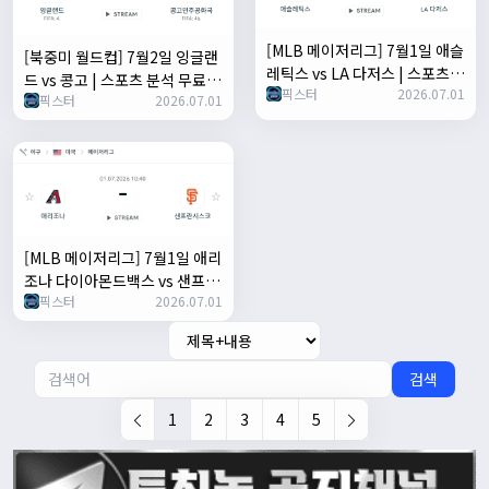
[MLB 메이저리그] 7월1일 애슬
[북중미 월드컵] 7월2일 잉글랜
레틱스 vs LA 다저스 | 스포츠
드 vs 콩고 | 스포츠 분석 무료
픽스터
2026.07.01
분석 무료 중계 토친놈
픽스터
2026.07.01
중계 토친놈
[MLB 메이저리그] 7월1일 애리
조나 다이아몬드백스 vs 샌프란
픽스터
2026.07.01
시스코 자이언츠 | 스포츠 분석
무료 중계 토친놈
검색
1
2
3
4
5