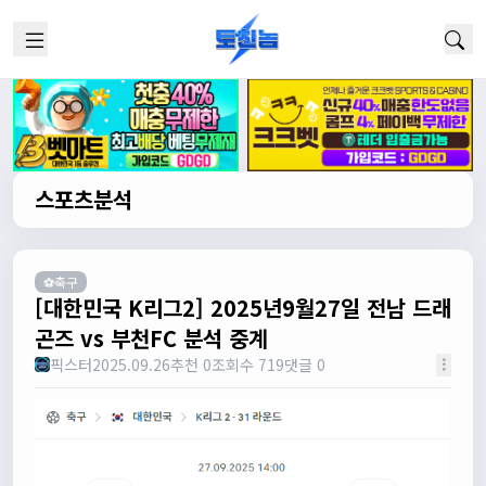
스포츠분석
⚽축구
[대한민국 K리그2] 2025년9월27일 전남 드래
곤즈 vs 부천FC 분석 중계
픽스터
2025.09.26
추천 0
조회수 719
댓글 0