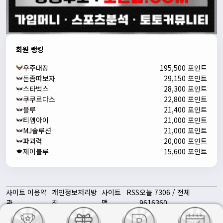
회원 랭킹
우주대장
195,500 포인트
돈좀따보자
29,150 포인트
스타벅스
28,300 포인트
쿠쿠르다스
22,800 포인트
블루
21,400 포인트
티엠아이
21,000 포인트
MJ솔루션
21,000 포인트
파괴력
20,000 포인트
제이블루
15,600 포인트
사이트 이용약
개인정보처리방
사이트
RSS
오늘 7306 / 전체
관
침
맵
9616360
토친놈 | 스포츠 중계 · 스포츠 분석 대표 토토 커뮤니티 ⓒ All rights