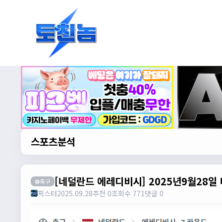
스포츠분석
[네덜란드 에레디비시] 2025년9월28일
⚽축구
픽스터
2025.09.28
추천 0
조회수 771
댓글 0