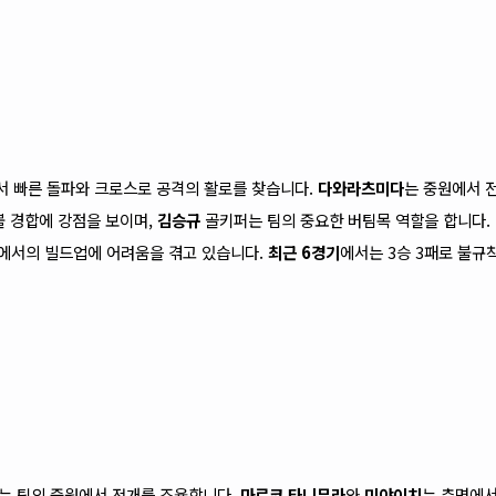
서 빠른 돌파와 크로스로 공격의 활로를 찾습니다.
다와라츠미다
는 중원에서 
볼 경합에 강점을 보이며,
김승규
골키퍼는 팀의 중요한 버팀목 역할을 합니다.
방에서의 빌드업에 어려움을 겪고 있습니다.
최근 6경기
에서는 3승 3패로 불규
는 팀의 중원에서 전개를 조율합니다.
마르코 타니무라
와
미야이치
는 측면에서