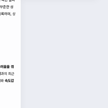
 꾸준한 성
기록하며, 상
어려움을 겪
헌
과의 최근
개
와
속도감