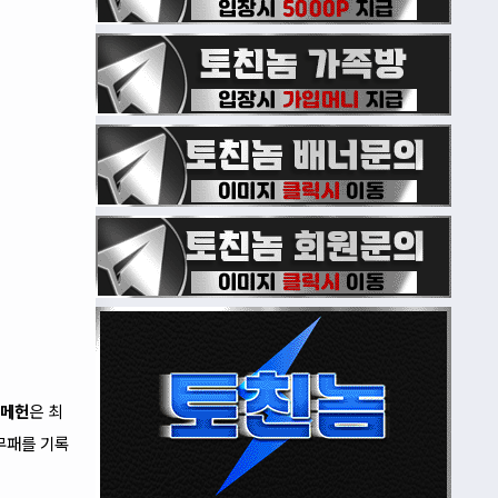
이메헌
은 최
무패를 기록