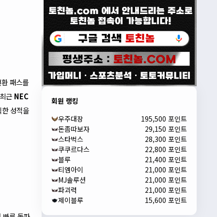
전환 패스를
 최근
NEC
회원 랭킹
칙한 성적을
우주대장
195,500 포인트
돈좀따보자
29,150 포인트
스타벅스
28,300 포인트
쿠쿠르다스
22,800 포인트
블루
21,400 포인트
티엠아이
21,000 포인트
MJ솔루션
21,000 포인트
파괴력
21,000 포인트
제이블루
15,600 포인트
 빠른 돌파