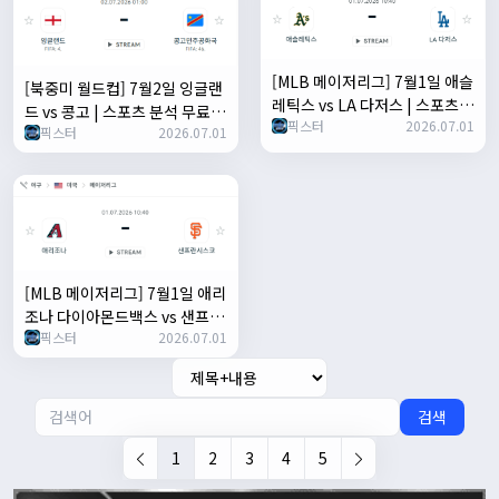
[MLB 메이저리그] 7월1일 애슬
[북중미 월드컵] 7월2일 잉글랜
레틱스 vs LA 다저스 | 스포츠
드 vs 콩고 | 스포츠 분석 무료
픽스터
2026.07.01
분석 무료 중계 토친놈
픽스터
2026.07.01
중계 토친놈
[MLB 메이저리그] 7월1일 애리
조나 다이아몬드백스 vs 샌프란
픽스터
2026.07.01
시스코 자이언츠 | 스포츠 분석
무료 중계 토친놈
검색
1
2
3
4
5