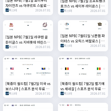
[일본 NPB] 7월1일 요미우리
[일본 NPB] 7월1일 소프트뱅크
자이언츠 vs 야쿠르트 스왈로즈
호크스 vs 세이부 라이온스 | 스
픽스터
2026.07.01
| 스포츠 분석 무료 중계 토친놈
픽스터
2026.07.01
포츠 분석 무료 중계 토친놈
[일본 NPB] 7월01일 닛폰햄 파
[일본 NPB] 7월1일 라쿠텐 골
이터스 vs 오릭스 버팔로스 | 스
든이글스 vs 지바롯데 마린스 |
픽스터
2026.07.01
포츠 분석 무료 중계 토친놈
픽스터
2026.07.01
스포츠 분석 무료 중계 토친놈
[북중미 월드컵] 7월2일 미국 vs
[북중미 월드컵] 7월2일 벨기에
보스니아 | 스포츠 분석 무료 중
vs 세네갈 | 스포츠 분석 무료 중
픽스터
2026.07.01
픽스터
2026.07.01
계 토친놈
계 토친놈