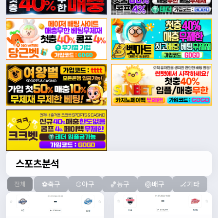
스포츠분석
⚽축구
⚾야구
🏀농구
🏐배구
🏒기타
전체