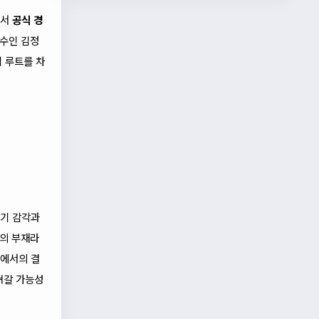
면서
공식 경
선수인 김정
격 루트를 차
경기 감각과
나의 부재라
격에서의 결
져갈 가능성