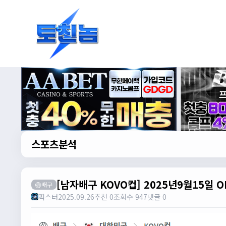
스포츠분석
[남자배구 KOVO컵] 2025년9월15일 
🏐배구
픽스터
2025.09.26
추천 0
조회수 947
댓글 0