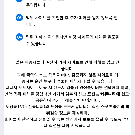
주의합니다.
03
먹튀 사이트를 확인한 후 추가 피해를 입지 않도록 합
니다.
04
먹튀 피해가 확인된다면 해당 사이트의 폐쇄를 유도할
수 있습니다.
많은 이용자들이 여전히 먹튀 사이트로 인해 피해를 입고 있
습니다.
피해 금액의 크고 작음을 떠나,
검증되지 않은 사이트
를 이
용하는 순간 누구나 억울한 피해자가 될 수 있습니다.
따라서 토토사이트 이용 시 반드시
검증된 안전놀이터
를 선택해야 하며,
만약 먹튀 피해를 당했다면 거기서 멈추지 말고
토친놈 커뮤니티에 신고·
공유
하여 추가 피해를 막아야 합니다.
토친놈TV(토친놈티비)와
토친놈 토토커뮤니티
는 최신
스포츠중계와 먹
튀검증 정보
를 제공하며,
회원들이 안전하고 신뢰할 수 있는 환경에서 토토를 즐길 수 있도록 언제
나 최선을 다하고 있습니다.