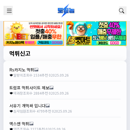
먹튀신고
Rs카지노 먹튀
말랑이
조회수 1534
추천 0
2025.09.26
트럼프 먹튀사이트 제보
마과장
조회수 2884
추천 0
2025.09.26
서유기 개먹싸 입니다
심사임원
조회수 4799
추천 0
2025.09.26
엑스맨 먹튀
안즈
조회수 2277
추천 0
2025.09.26