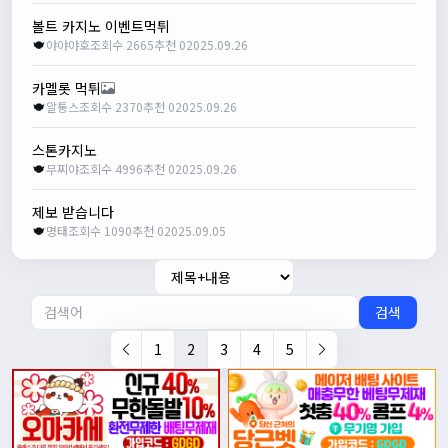
볼트 카지노 이벤트먹튀
야야야호
조회수 2665
추천 0
2025.09.26
카멜롯 먹튀
알통스
조회수 2370
추천 0
2025.09.26
스톤카지노
무찌야
조회수 4996
추천 0
2025.09.26
제보 받습니다
명태
조회수 1090
추천 0
2025.09.05
검색
1
2
3
4
5