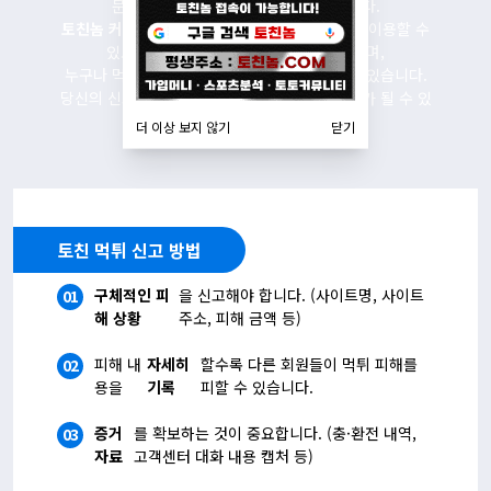
문에, 적극적인 신고와 공유가 필요합니다.
토친놈 커뮤니티
는 회원들이 안전하게 사이트를 이용할 수
있도록
먹튀신고 게시판
을 운영하고 있으며,
누구나 먹튀 경험을 신고하고 정보를 공유할 수 있습니다.
당신의 신고가 또 다른 피해를 막는 소중한 자료가 될 수 있
습니다.
더 이상 보지 않기
닫기
토친 먹튀 신고 방법
구체적인 피
을 신고해야 합니다. (사이트명, 사이트
01
해 상황
주소, 피해 금액 등)
피해 내
자세히
할수록 다른 회원들이 먹튀 피해를
02
용을
기록
피할 수 있습니다.
증거
를 확보하는 것이 중요합니다. (충·환전 내역,
03
자료
고객센터 대화 내용 캡처 등)