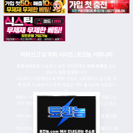
먹튀신고 및 먹튀 사이트 | 토친놈 커뮤니티
토토사이트
를 이용하다 보면 안타깝게도
먹튀 피해
를 입는
경우가 종종 발생합니다.
사이트가 다양해질수록 먹튀 수법도 교묘해지고 있으며, 피
해 발생 시 보상이나 문제 해결은 거의 불가능에 가깝습니
다.
따라서 가장 중요한 것은
피해를 사전에 예방
하는 것입니다.
만약 먹튀 피해를 당했다면, 혼자 해결하려 하지 말고 반드
시 다른 유저들과 공유해야 합니다.
먹튀 사이트 정보를 공개하고
먹튀신고
를 통해 피해 확산을
막는 것이 가장 효과적인 대응입니다.
먹튀 피해는 특정 개인의 문제가 아니라
모두의 문제
이기 때