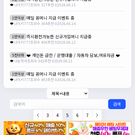
나이키777
조회수 327
추천 0
2026.06.15
매일 꽁머니 지급 이벤트 중
1만이상
나이키777
조회수 364
추천 0
2026.06.14
즉시환전가능한 신규가입머니 지급중
1만이상
나이키777
조회수 456
추천 0
2026.06.12
❤️ 개인돈 급전 / 은행대출 / 자동차 담보,여유자금 ❤️
5천이하
나눈카사
조회수 342
추천 0
2026.06.11
매일 꽁머니 지급 이벤트 중
1만이상
나이키777
조회수 493
추천 0
2026.06.10
검색
3
4
5
6
7