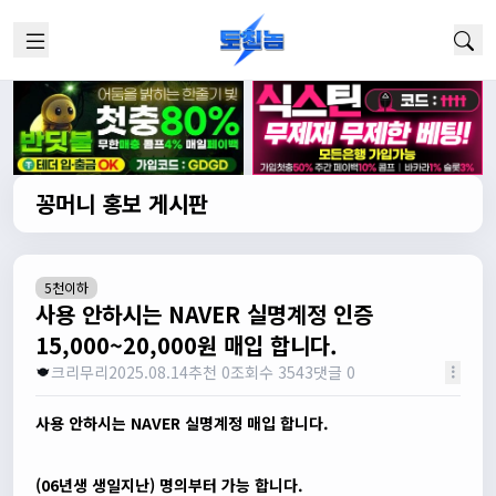
꽁머니 홍보 게시판
5천이하
사용 안하시는 NAVER 실명계정 인증
15,000~20,000원 매입 합니다.
크리무리
2025.08.14
추천 0
조회수 3543
댓글 0
사용 안하시는 NAVER 실명계정 매입 합니다.
(06년생 생일지난) 명의부터 가능 합니다.