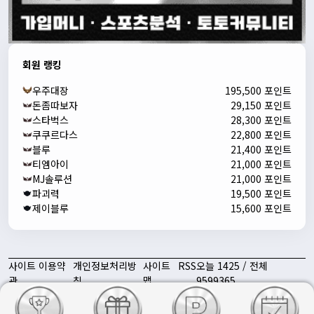
회원 랭킹
우주대장
195,500 포인트
돈좀따보자
29,150 포인트
스타벅스
28,300 포인트
쿠쿠르다스
22,800 포인트
블루
21,400 포인트
티엠아이
21,000 포인트
MJ솔루션
21,000 포인트
파괴력
19,500 포인트
제이블루
15,600 포인트
사이트 이용약
개인정보처리방
사이트
RSS
오늘 1425 / 전체
관
침
맵
9599365
토친놈 | 스포츠 중계 · 스포츠 분석 대표 토토 커뮤니티 ⓒ All rights
reserved.