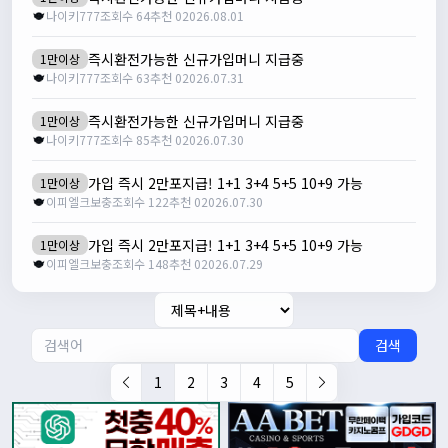
나이키777
조회수 64
추천 0
2026.08.01
즉시환전가능한 신규가입머니 지급중
1만이상
나이키777
조회수 63
추천 0
2026.07.31
즉시환전가능한 신규가입머니 지급중
1만이상
나이키777
조회수 85
추천 0
2026.07.30
가입 즉시 2만포지급! 1+1 3+4 5+5 10+9 가능
1만이상
이피엘크보충
조회수 122
추천 0
2026.07.30
가입 즉시 2만포지급! 1+1 3+4 5+5 10+9 가능
1만이상
이피엘크보충
조회수 148
추천 0
2026.07.29
검색
1
2
3
4
5