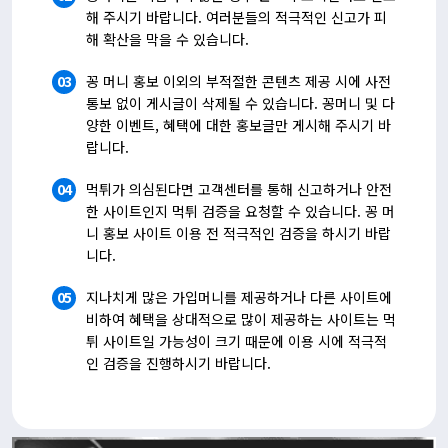
해 주시기 바랍니다. 여러분들의 적극적인 신고가 피
해 확산을 막을 수 있습니다.
03
꽁 머니 홍보 이외의 부적절한 콘텐츠 제공 시에 사전
통보 없이 게시글이 삭제될 수 있습니다. 꽁머니 및 다
양한 이벤트, 혜택에 대한 홍보글만 게시해 주시기 바
랍니다.
04
먹튀가 의심된다면 고객센터를 통해 신고하거나 안전
한 사이트인지 먹튀 검증을 요청할 수 있습니다. 꽁 머
니 홍보 사이트 이용 전 적극적인 검증을 하시기 바랍
니다.
05
지나치게 많은 가입머니를 제공하거나 다른 사이트에
비하여 혜택을 상대적으로 많이 제공하는 사이트는 먹
튀 사이트일 가능성이 크기 때문에 이용 시에 적극적
인 검증을 진행하시기 바랍니다.