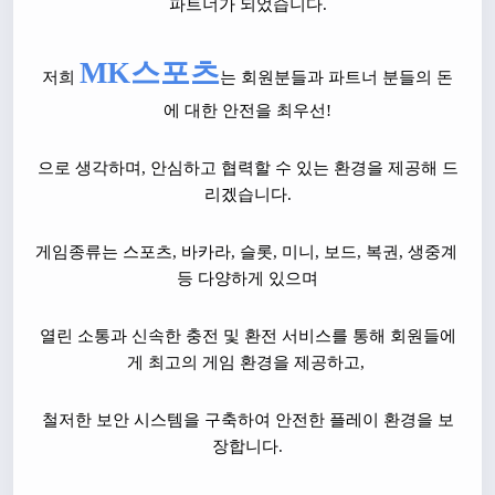
파트너가 되었습니다.
MK스포츠
저희 
는 회원분들과 파트너 분들의 돈
에 대한 안전을 최우선!
으로 생각하며, 안심하고 협력할 수 있는 환경을 제공해 드
리겠습니다.
게임종류는 스포츠, 바카라, 슬롯, 미니, 보드, 복권, 생중계 
등 다양하게 있으며
열린 소통과 신속한 충전 및 환전 서비스를 통해 회원들에
게 최고의 게임 환경을 제공하고, 
철저한 보안 시스템을 구축하여 안전한 플레이 환경을 보
장합니다.