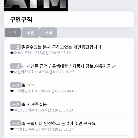
구인구직
구인
구직
전체
믿을수있는 본사 구하고있는 개인총판입니다~
구인
마루보
조회수 615
추천 0
2026.06.19
✅ 개인돈 급전 / 은행대출 / 자동차 담보,여유자금 ✅
구인
나눈카사
조회수 425
추천 0
2026.05.27
일 ㄱㄱ
구인
그저빛빛
조회수 1904
추천 0
2026.04.03
일 시켜주실분
구인
수금임
조회수 1069
추천 0
2026.04.03
일 구합니다 안전하고 돈많이 주면 땡큐요
구직
억쟁이
조회수 2479
추천 0
2026.01.27