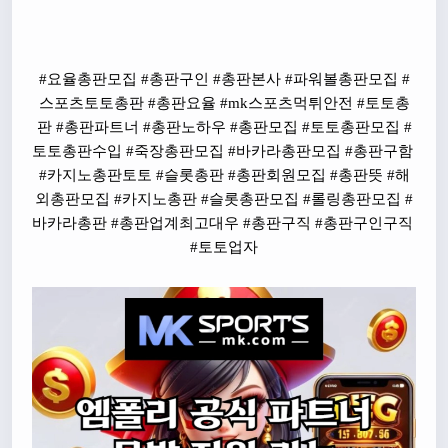
#요율총판모집 #총판구인 #총판본사 #파워볼총판모집 #
스포츠토토총판 #총판요율 #mk스포츠먹튀안전 #토토총
판 #총판파트너 #총판노하우 #총판모집 #토토총판모집 #
토토총판수입 #죽장총판모집 #바카라총판모집 #총판구함 
#카지노총판토토 #슬롯총판 #총판회원모집 #총판뜻 #해
외총판모집 #카지노총판 #슬롯총판모집 #롤링총판모집 #
바카라총판 #총판업계최고대우 #총판구직 #총판구인구직 
#토토업자