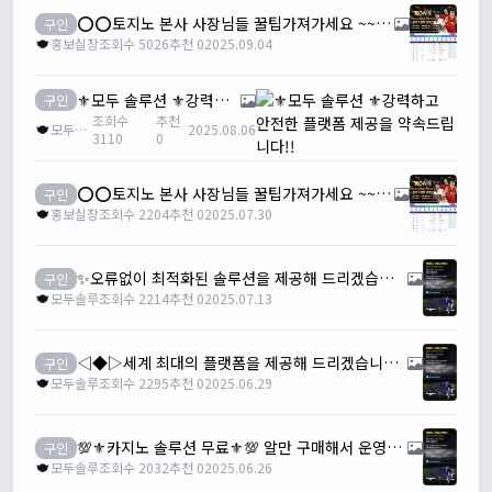
⭕️⭕️토지노 본사 사장님들 꿀팁가져가세요 ~~!빅윈소프트 입니다⭕️⭕️
구인
홍보실장
조회수 5026
추천 0
2025.09.04
⚜️모두 솔루션 ⚜️강력하고 안전한 플랫폼 제공을 약속드립니다!!
구인
조회수
추천
모두솔루
2025.08.06
3110
0
⭕️⭕️토지노 본사 사장님들 꿀팁가져가세요 ~~!빅윈소프트 입니다⭕️⭕️
구인
홍보실장
조회수 2204
추천 0
2025.07.30
✨오류없이 최적화된 솔루션을 제공해 드리겠습니다! ✨모두솔루션✨
구인
모두솔루
조회수 2214
추천 0
2025.07.13
◁◆▷세계 최대의 플랫폼을 제공해 드리겠습니다◁◆▷ 모두 솔루션◁◆▷
구인
모두솔루
조회수 2295
추천 0
2025.06.29
💯⚜️카지노 솔루션 무료⚜️💯 알만 구매해서 운영하세요✔
구인
모두솔루
조회수 2032
추천 0
2025.06.26