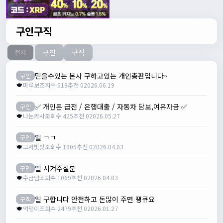
구인구직
구인
구직
전체
믿을수있는 본사 구하고있는 개인총판입니다~
구인
마루보
조회수 618
추천 0
2026.06.19
✅ 개인돈 급전 / 은행대출 / 자동차 담보,여유자금 ✅
구인
나눈카사
조회수 425
추천 0
2026.05.27
일 ㄱㄱ
구인
그저빛빛
조회수 1905
추천 0
2026.04.03
일 시켜주실분
구인
수금임
조회수 1069
추천 0
2026.04.03
일 구합니다 안전하고 돈많이 주면 땡큐요
구직
억쟁이
조회수 2479
추천 0
2026.01.27