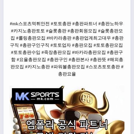
#mk스포츠먹튀안전 #토토총판 #총판파트너 #총판노하우 
#카지노총판토토 #슬롯총판 #총판회원모집 #슬롯총판모
집 #롤링총판모집 #바카라총판 #총판업계최고대우 #총판
구직 #총판구인구직 #토토업자 #총판모집 #토토총판모집 
#토토총판수입 #죽장총판모집 #바카라총판모집 #총판구
함 #요율총판모집 #총판구인 #총판본사 #총판뜻 #해외총
판모집 #카지노총판 #파워볼총판모집 #스포츠토토총판 #
총판요율