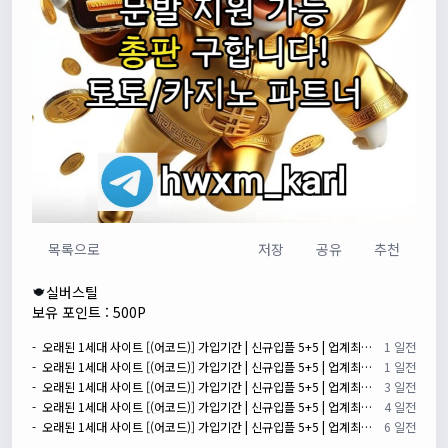
목록으로
저장
공유
추천
실버스틸
보유 포인트 : 500P
- 오래된 1세대 사이트 [(어코드)] 가입기간 | 신규입플 5+5 | 업계최고배당
1 일전
- 오래된 1세대 사이트 [(어코드)] 가입기간 | 신규입플 5+5 | 업계최고배당
1 일전
- 오래된 1세대 사이트 [(어코드)] 가입기간 | 신규입플 5+5 | 업계최고배당
3 일전
- 오래된 1세대 사이트 [(어코드)] 가입기간 | 신규입플 5+5 | 업계최고배당
4 일전
- 오래된 1세대 사이트 [(어코드)] 가입기간 | 신규입플 5+5 | 업계최고배당
6 일전