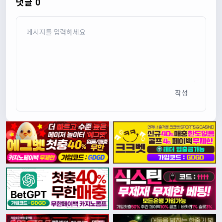
댓글 0
작성