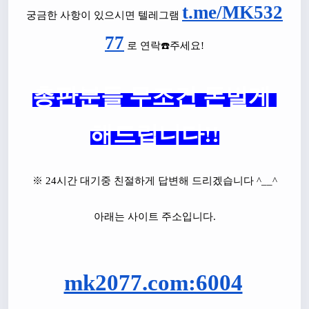
t.me/MK532
궁금한 사항이 있으시면 텔레그램 
77
 로 연락☎️주세요!
총판분들 무조건 돈벌게 
해드립니다!!
※ 24시간 대기중 친절하게 답변해 드리겠습니다 ^__^
아래는 사이트 주소입니다.
mk2077.com:6004