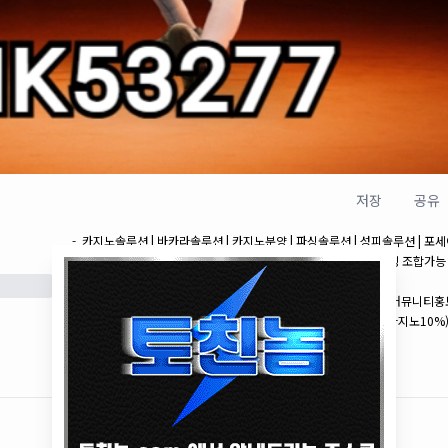
저장
공유
- ((시원상사)) 신규 3+2/5+3/10+5 | 당첨상한 3천만 | 라이브베팅 조합가능
- [원데이] 핸디캡/언더오버 연장미포함(9회말까지만 적용)
- 구글에서 [홍반광고]를 검색해 보세요 | 토토홍보 | 카지노홍보 | 커뮤니티홍
- [(유니88벳)] 해외놀이터 No.1 신규(스포츠30%/5+3/10+5 | 카지노10%