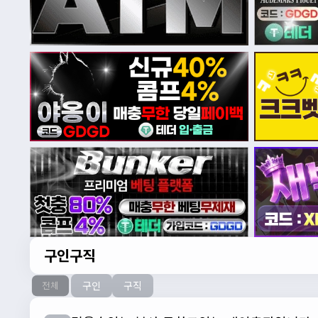
구인구직
구인
구직
전체