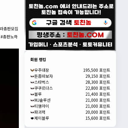
카라총판모집
 #총판노하
회원 랭킹
우주대장
195,500 포인트
돈좀따보자
29,150 포인트
스타벅스
28,300 포인트
쿠쿠르다스
22,800 포인트
블루
21,400 포인트
MJ솔루션
21,000 포인트
티엠아이
21,000 포인트
파괴력
20,000 포인트
제이블루
15,600 포인트