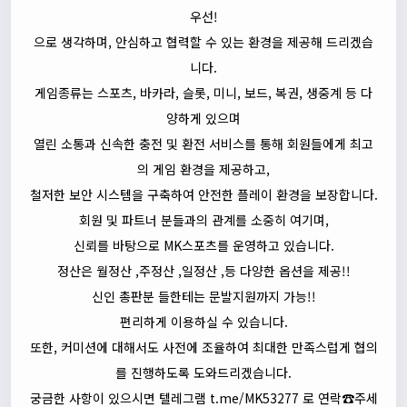
우선!
으로 생각하며, 안심하고 협력할 수 있는 환경을 제공해 드리겠습
니다.
게임종류는 스포츠, 바카라, 슬롯, 미니, 보드, 복권, 생중계 등 다
양하게 있으며
열린 소통과 신속한 충전 및 환전 서비스를 통해 회원들에게 최고
의 게임 환경을 제공하고,
철저한 보안 시스템을 구축하여 안전한 플레이 환경을 보장합니다.
회원 및 파트너 분들과의 관계를 소중히 여기며,
신뢰를 바탕으로 MK스포츠를 운영하고 있습니다.
정산은 월정산 ,주정산 ,일정산 ,등 다양한 옵션을 제공!!
신인 총판분 들한테는 문발지원까지 가능!!
편리하게 이용하실 수 있습니다.
또한, 커미션에 대해서도 사전에 조율하여 최대한 만족스럽게 협의
를 진행하도록 도와드리겠습니다.
궁금한 사항이 있으시면 텔레그램 t.me/MK53277 로 연락☎️주세