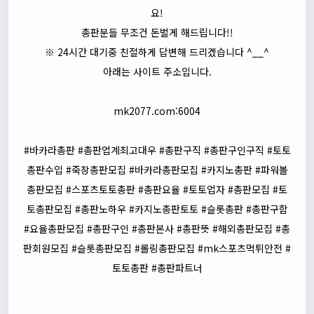
요!
총판분들 무조건 돈벌게 해드립니다!!
※ 24시간 대기중 친절하게 답변해 드리겠습니다 ^__^
아래는 사이트 주소입니다.
mk2077.com:6004
#바카라총판 #총판업계최고대우 #총판구직 #총판구인구직 #토토
총판수입 #죽장총판모집 #바카라총판모집 #카지노총판 #파워볼
총판모집 #스포츠토토총판 #총판요율 #토토업자 #총판모집 #토
토총판모집 #총판노하우 #카지노총판토토 #슬롯총판 #총판구함
#요율총판모집 #총판구인 #총판본사 #총판뜻 #해외총판모집 #총
판회원모집 #슬롯총판모집 #롤링총판모집 #mk스포츠먹튀안전 #
토토총판 #총판파트너