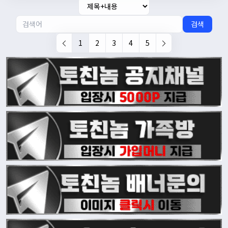
검색
1
2
3
4
5