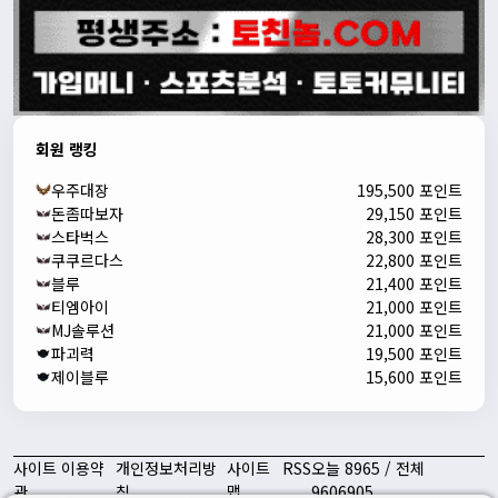
회원 랭킹
우주대장
195,500 포인트
돈좀따보자
29,150 포인트
스타벅스
28,300 포인트
쿠쿠르다스
22,800 포인트
블루
21,400 포인트
티엠아이
21,000 포인트
MJ솔루션
21,000 포인트
파괴력
19,500 포인트
제이블루
15,600 포인트
사이트 이용약
개인정보처리방
사이트
RSS
오늘 8965 / 전체
관
침
맵
9606905