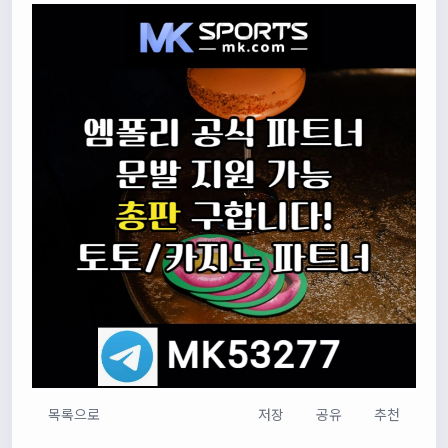
목록으로
저장
공유
추천