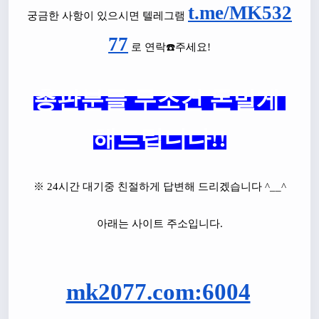
t.me/MK532
궁금한 사항이 있으시면 텔레그램 
77
 로 연락☎️주세요!
총판분들 무조건 돈벌게 
해드립니다!!
※ 24시간 대기중 친절하게 답변해 드리겠습니다 ^__^
아래는 사이트 주소입니다.
mk2077.com:6004