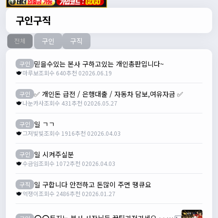
구인구직
구인
구직
전체
믿을수있는 본사 구하고있는 개인총판입니다~
구인
마루보
조회수 640
추천 0
2026.06.19
✅ 개인돈 급전 / 은행대출 / 자동차 담보,여유자금 ✅
구인
나눈카사
조회수 431
추천 0
2026.05.27
일 ㄱㄱ
구인
그저빛빛
조회수 1916
추천 0
2026.04.03
일 시켜주실분
구인
수금임
조회수 1072
추천 0
2026.04.03
일 구합니다 안전하고 돈많이 주면 땡큐요
구직
억쟁이
조회수 2486
추천 0
2026.01.27