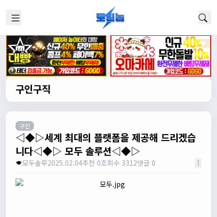
구인구직
구인
◁◆▷세계 최대의 플랫폼을 제공해 드리겠습
니다◁◆▷ 모두 솔루션◁◆▷
모두솔루
2025.02.04
추천 0
조회수 3312
댓글 0