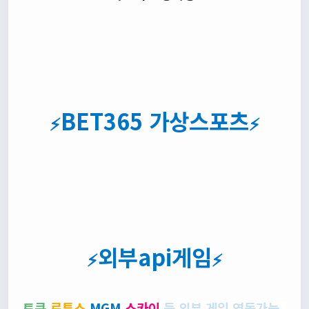
BET365 가상스포츠
⚡
⚡
외부api게임
⚡
⚡
토큰
,
로투스,
MGM,
스카이
등 외부 게임 연동가능