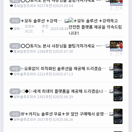
⭕️⭕️토지노 본사 사장님들 꿀팁가져가세요 ~~!빅윈소프트 입니다⭕️⭕️
구인
홍보실장
조회수 5037
추천 0
2025.09.04
⚜️모두 솔루션 ⚜️강력하고 안전한 플랫폼 제공을 약속드립니다!!
구인
조회수
추천
모두솔루
2025.08.06
3121
0
⭕️⭕️토지노 본사 사장님들 꿀팁가져가세요 ~~!빅윈소프트 입니다⭕️⭕️
구인
홍보실장
조회수 2208
추천 0
2025.07.30
✨오류없이 최적화된 솔루션을 제공해 드리겠습니다! ✨모두솔루션✨
구인
모두솔루
조회수 2221
추천 0
2025.07.13
◁◆▷세계 최대의 플랫폼을 제공해 드리겠습니다◁◆▷ 모두 솔루션◁◆▷
구인
모두솔루
조회수 2301
추천 0
2025.06.29
💯⚜️카지노 솔루션 무료⚜️💯 알만 구매해서 운영하세요✔
구인
모두솔루
조회수 2037
추천 0
2025.06.26