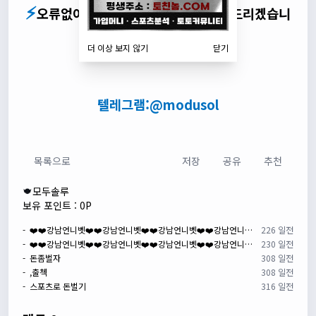
⚡
오류없이 최적화된 솔루션을 제공해 드리겠습니
⚡
다
더 이상 보지 않기
닫기
텔레그램:
@modusol
목록으로
저장
공유
추천
모두솔루
보유 포인트 : 0P
- ❤️❤️강남언니벳❤️❤️강남언니벳❤️❤️강남언니벳❤️❤️강남언니벳❤️❤️
226 일전
- ❤️❤️강남언니벳❤️❤️강남언니벳❤️❤️강남언니벳❤️❤️강남언니벳❤️❤️
230 일전
- 돈좀벌자
308 일전
- ,출첵
308 일전
- 스포츠로 돈벌기
316 일전