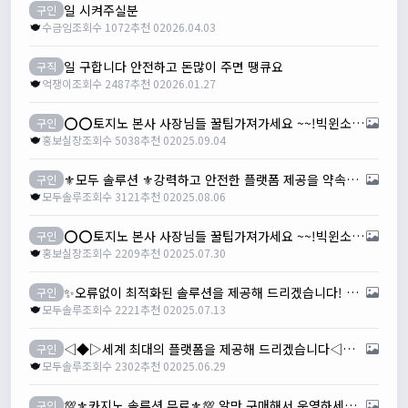
일 시켜주실분
구인
수금임
조회수 1072
추천 0
2026.04.03
일 구합니다 안전하고 돈많이 주면 땡큐요
구직
억쟁이
조회수 2487
추천 0
2026.01.27
⭕️⭕️토지노 본사 사장님들 꿀팁가져가세요 ~~!빅윈소프트 입니다⭕️⭕️
구인
홍보실장
조회수 5038
추천 0
2025.09.04
⚜️모두 솔루션 ⚜️강력하고 안전한 플랫폼 제공을 약속드립니다!!
구인
모두솔루
조회수 3121
추천 0
2025.08.06
⭕️⭕️토지노 본사 사장님들 꿀팁가져가세요 ~~!빅윈소프트 입니다⭕️⭕️
구인
홍보실장
조회수 2209
추천 0
2025.07.30
✨오류없이 최적화된 솔루션을 제공해 드리겠습니다! ✨모두솔루션✨
구인
모두솔루
조회수 2221
추천 0
2025.07.13
◁◆▷세계 최대의 플랫폼을 제공해 드리겠습니다◁◆▷ 모두 솔루션◁◆▷
구인
모두솔루
조회수 2302
추천 0
2025.06.29
💯⚜️카지노 솔루션 무료⚜️💯 알만 구매해서 운영하세요✔
구인