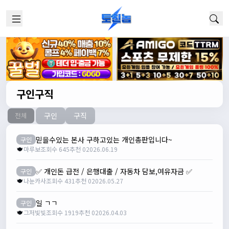
구인구직
구인
구직
전체
믿을수있는 본사 구하고있는 개인총판입니다~
구인
마루보
조회수 645
추천 0
2026.06.19
✅ 개인돈 급전 / 은행대출 / 자동차 담보,여유자금 ✅
구인
나눈카사
조회수 431
추천 0
2026.05.27
일 ㄱㄱ
구인
그저빛빛
조회수 1919
추천 0
2026.04.03