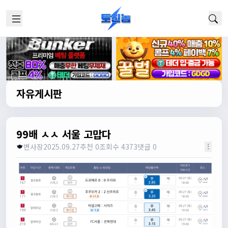
자유게시판
99배 ㅅㅅ 서울 고맙다
변사장
2025.09.27
추천 0
조회수 4373
댓글 0