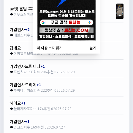
aa벳 홀덤 후기
+1
하우스칠이칠
조회수 130
추천 0
2026.08.04
가입인사
+2
레볼
조회수 182
추천 0
2026.07.30
덥네요
더 이상 보지 않기
닫기
이피엘크보충
조회수 179
추천 0
2026.07.30
가입인사드립니다
+1
프렌치요고
조회수 206
추천 0
2026.07.29
가입인사드려여
+1
루마마리치
조회수 222
추천 0
2026.07.29
하이요
+1
놀러가자
조회수 174
추천 0
2026.07.29
가입인사
+1
밍크
조회수 169
추천 0
2026.07.27