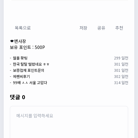
목록으로
저장
공유
추천
변사장
보유 포인트 : 500P
- 월욜 홧팅
299 일전
- 한국 탈탈 털렸네요 ㅎㅎ
301 일전
- 보증업체 포인트문의
301 일전
- 에쎈씨후기
302 일전
- 99배 ㅅㅅ 서울 고맙다
314 일전
댓글 0