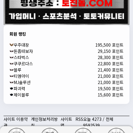
회원 랭킹
우주대장
195,500 포인트
돈좀따보자
29,150 포인트
스타벅스
28,300 포인트
쿠쿠르다스
22,800 포인트
블루
21,400 포인트
티엠아이
21,000 포인트
MJ솔루션
21,000 포인트
파괴력
19,500 포인트
제이블루
15,600 포인트
사이트 이용약
개인정보처리방
사이트
RSS
오늘 4273 / 전체
관
침
맵
9592539
토친놈 | 스포츠 중계 · 스포츠 분석 대표 토토 커뮤니티 ⓒ All rights