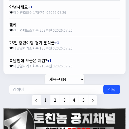
안녕하세요
+1
헤이맨
조회수 175
추천 0
2026.07.26
왤케
간디와패트
조회수 208
추천 0
2026.07.26
26일 흥민이형 경기 분석글
+1
이단옆차기
조회수 185
추천 0
2026.07.26
복날인데 오늘은 치킨?
+1
이단옆차기
조회수 210
추천 0
2026.07.25
검색
1
2
3
4
5