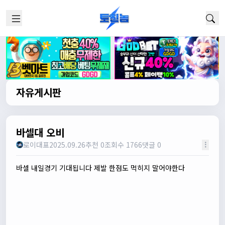
자유게시판
바셀대 오비
로이대표
2025.09.26
추천 0
조회수 1766
댓글 0
바셀 내일경기 기대됩니다 제발 한점도 먹히지 말어야한다