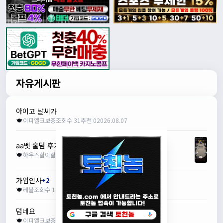
자유게시판
아이고 날씨가
이피엘크보충
조회수 31
추천 0
2026.08.07
aa벳 홀덤 후기
+1
하우스칠이칠
조회수 149
추천 0
2026.08.04
가입인사
+2
레볼
조회수 189
추천 0
2026.07.30
덥네요
이피엘크보충
조회수 191
추천 0
2026.07.30