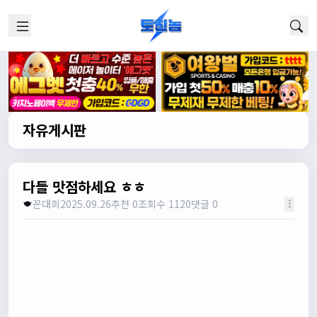
자유게시판
다들 맛점하세요 ㅎㅎ
꼰대희
2025.09.26
추천 0
조회수 1120
댓글 0
OK 카지노 후기~~
오늘도 슬롯 까는중
언제 맥스 찍어보나~~~