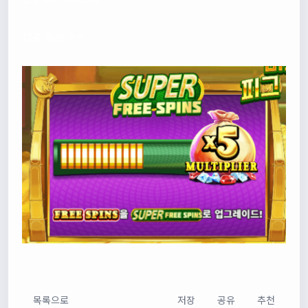
10충 40환 ㅠㅠ
목록으로
저장
공유
추천