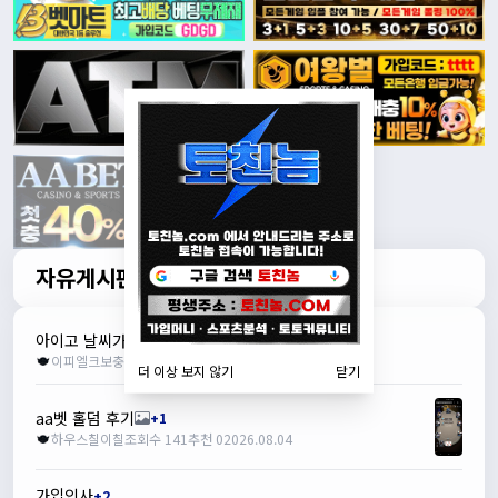
자유게시판
아이고 날씨가
이피엘크보충
조회수 14
추천 0
2026.08.07
더 이상 보지 않기
닫기
aa벳 홀덤 후기
+1
하우스칠이칠
조회수 141
추천 0
2026.08.04
가입인사
+2