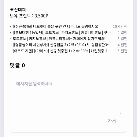
꼰대희
보유 포인트 : 3,500P
- ((신규40%)) 네오벳이 좋은 곳인 건 너무나도 유명하지요
19시간전
- [[홍보대행 1등업체]] 토토홍보 | 카지노홍보 | 커뮤니티홍보 | 구름광고
2 일전
- 토토홍보 | 카지노홍보 | 커뮤니티홍보는 저희에게 맡겨주세요!
3 일전
- [[명품놀이터 시원상사]] 신규입플 3+2/5+3/10+5 | 당첨상한3천만 | 라이브베팅 조합가능
4 일전
- [어코드 계열] [(아레스)] 신규 첫충전 1+2 or 30% | 매일첫충 20% 무한매충 10%
5 일전
댓글 0
작성