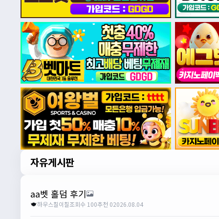
자유게시판
aa벳 홀덤 후기
하우스칠이칠
조회수 100
추천 0
2026.08.04