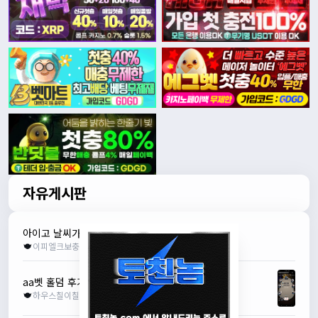
자유게시판
아이고 날씨가
N
이피엘크보충
조회수 12
추천 0
2026.08.07
aa벳 홀덤 후기
+1
하우스칠이칠
조회수 137
추천 0
2026.08.04