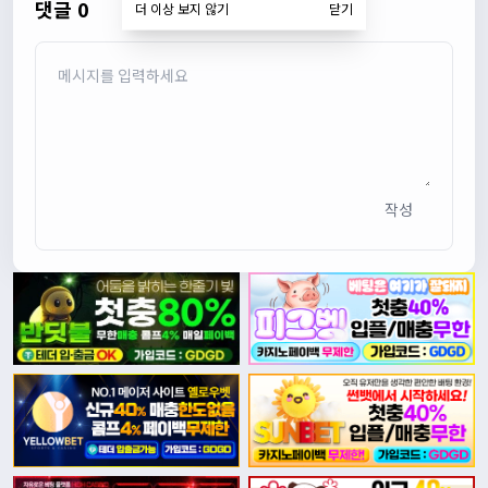
댓글 0
더 이상 보지 않기
닫기
작성