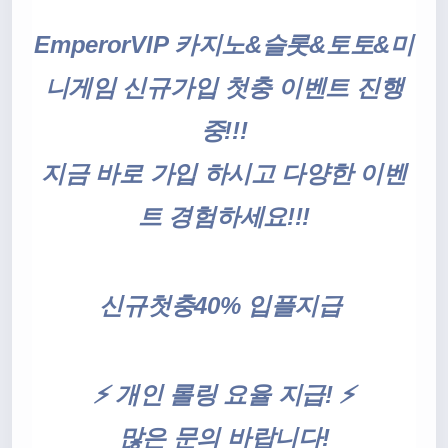
EmperorVIP 카지노&슬롯&토토&미
니게임 신규가입 첫충 이벤트 진행
중!!!
지금 바로 가입 하시고 다양한 이벤
트 경험하세요!!!
신규첫충40% 입플지급
⚡️ 개인 롤링 요율 지급! ⚡️
많은 문의 바랍니다!