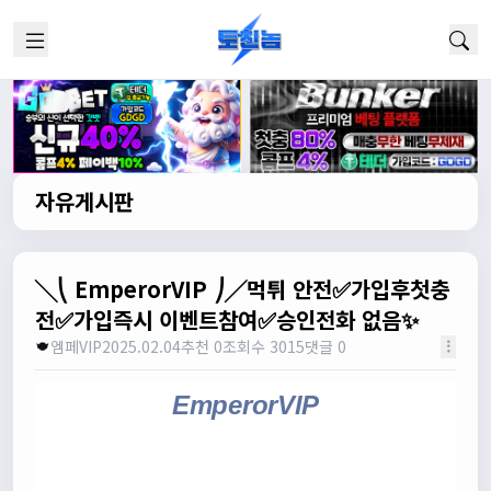
자유게시판
╲⎝ EmperorVIP ⎠╱먹튀 안전✅가입후첫충
전✅가입즉시 이벤트참여✅승인전화 없음✨
엠페VIP
2025.02.04
추천 0
조회수 3015
댓글 0
EmperorVIP