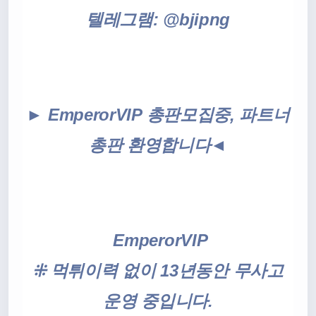
텔레그램: @bjipng
► EmperorVIP 총판모집중, 파트너
총판 환영합니다◄
EmperorVIP
⁜ 먹튀이력 없이 13년동안 무사고
운영 중입니다.