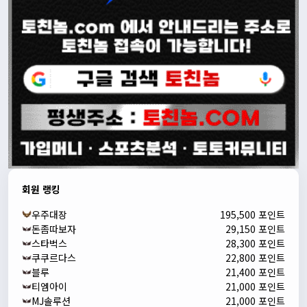
회원 랭킹
우주대장
195,500 포인트
돈좀따보자
29,150 포인트
스타벅스
28,300 포인트
쿠쿠르다스
22,800 포인트
블루
21,400 포인트
티엠아이
21,000 포인트
MJ솔루션
21,000 포인트