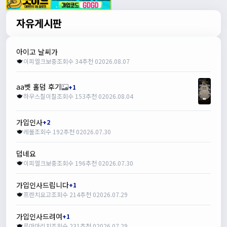
자유게시판
아이고 날씨가
이피엘크보충
조회수 34
추천 0
2026.08.07
aa벳 홀덤 후기
+1
하우스칠이칠
조회수 153
추천 0
2026.08.04
가입인사
+2
레볼
조회수 192
추천 0
2026.07.30
덥네요
이피엘크보충
조회수 196
추천 0
2026.07.30
가입인사드립니다
+1
프렌치요고
조회수 214
추천 0
2026.07.29
가입인사드려여
+1
루마마리치
조회수 231
추천 0
2026.07.29