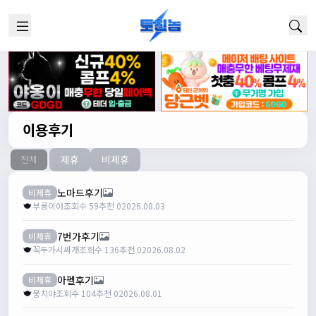
이용후기
제휴
비제휴
전체
노마드후기
비제휴
부릉이야
조회수 59
추천 0
2026.08.03
7번가후기
비제휴
꼭두가시싸개
조회수 136
추천 0
2026.08.02
아펠후기
비제휴
뭉치야
조회수 104
추천 0
2026.08.01