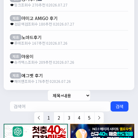
밍크
조회수 270
추천 0
2026.07.27
아미고 AMIGO 후기
제휴
검은색검
조회수 180
추천 0
2026.07.27
노마드후기
제휴
루마
조회수 167
추천 0
2026.07.26
야옹이
제휴
슈가맥스
조회수 209
추천 0
2026.07.26
에그벳 후기
제휴
헤이맨
조회수 176
추천 0
2026.07.26
검색
1
2
3
4
5